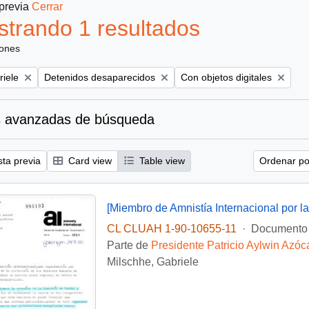
 previa
Cerrar
trando 1 resultados
iones
Remove filter:
Remove filter:
riele
Detenidos desaparecidos
Con objetos digitales
 avanzadas de búsqueda
sta previa
Card view
Table view
Ordenar por
CL CLUAH 1-90-10655-11
·
Documento
Parte de
Presidente Patricio Aylwin Azóc
Milschhe, Gabriele