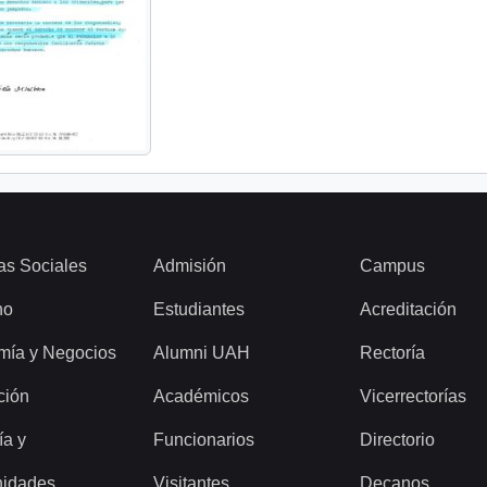
as Sociales
Admisión
Campus
ho
Estudiantes
Acreditación
mía y Negocios
Alumni UAH
Rectoría
ción
Académicos
Vicerrectorías
ía y
Funcionarios
Directorio
idades
Visitantes
Decanos