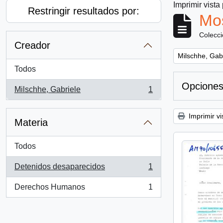
Imprimir vista
Restringir resultados por:
Mos
Colecc
Creador
Remove filter:
Milschhe, Gab
Todos
Opciones
Milschhe, Gabriele
1
, 1 resultados
Imprimir vi
Materia
Todos
Detenidos desaparecidos
1
, 1 resultados
Derechos Humanos
1
, 1 resultados