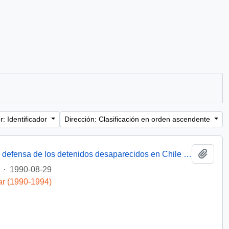
: Identificador
Dirección: Clasificación en orden ascendente
Añadi
[Miembro de Amnistía Internacional por la defensa de los detenidos desaparecidos en Chile felicita por la creación de la Comisión de de Verdad y Reconciliación]
·
1990-08-29
ar (1990-1994)