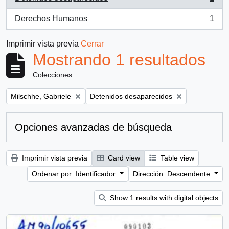
, 1 resultados
Derechos Humanos
1
, 1 resultados
Imprimir vista previa
Cerrar
Mostrando 1 resultados
Colecciones
Remove filter:
Remove filter:
Milschhe, Gabriele
Detenidos desaparecidos
Opciones avanzadas de búsqueda
Imprimir vista previa
Card view
Table view
Ordenar por: Identificador
Dirección: Descendente
Show 1 results with digital objects