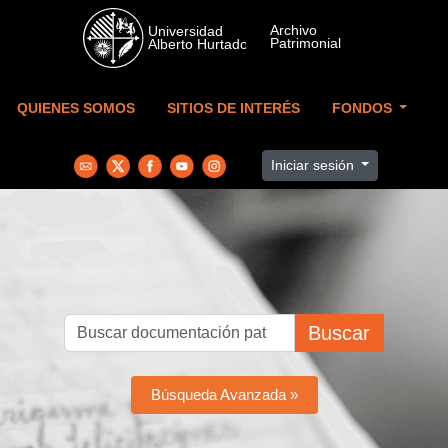
Skip to main content
QUIENES SOMOS
SITIOS DE INTERÉS
FONDOS
Iniciar sesión
Buscar
Búsqueda Avanzada »