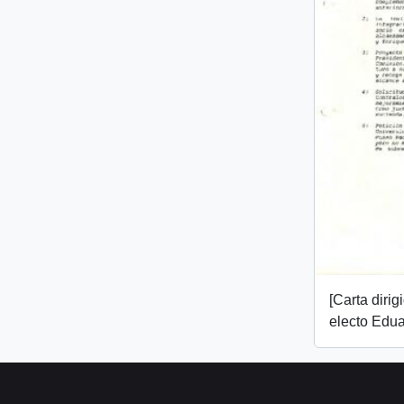
[Carta dirig
electo Edua