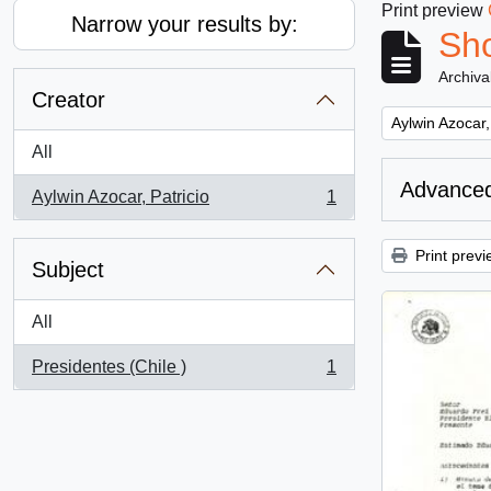
Print preview
Narrow your results by:
Sho
Archiva
Creator
Remove filter:
Aylwin Azocar,
All
Advanced
Aylwin Azocar, Patricio
1
, 1 results
Print previ
Subject
All
Presidentes (Chile )
1
, 1 results