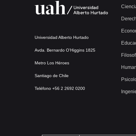
Cienci
Derec
Econo
Universidad Alberto Hurtado
Educa
Avda. Bernardo O’Higgins 1825
Filosof
Metro Los Héroes
Human
Santiago de Chile
Psicol
Teléfono +56 2 2692 0200
Ingeni