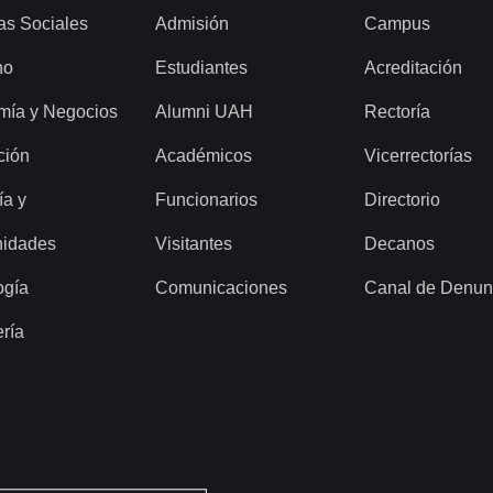
as Sociales
Admisión
Campus
ho
Estudiantes
Acreditación
mía y Negocios
Alumni UAH
Rectoría
ción
Académicos
Vicerrectorías
ía y
Funcionarios
Directorio
idades
Visitantes
Decanos
ogía
Comunicaciones
Canal de Denun
ería