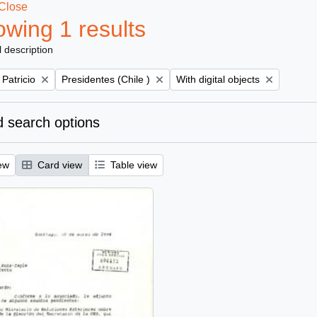
Close
wing 1 results
l description
Remove filter:
Remove filter:
 Patricio
Presidentes (Chile )
With digital objects
 search options
ew
Card view
Table view