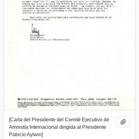
[Carta del Presidente del Comité Ejecutivo de
Añadi
Amnistía Internacional dirigida al Presidente
Patricio Aylwin]