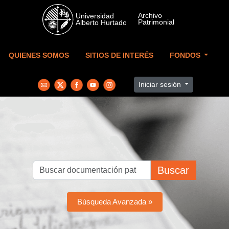
Skip to main content
QUIENES SOMOS
SITIOS DE INTERÉS
FONDOS
Iniciar sesión
Buscar
Búsqueda Avanzada »