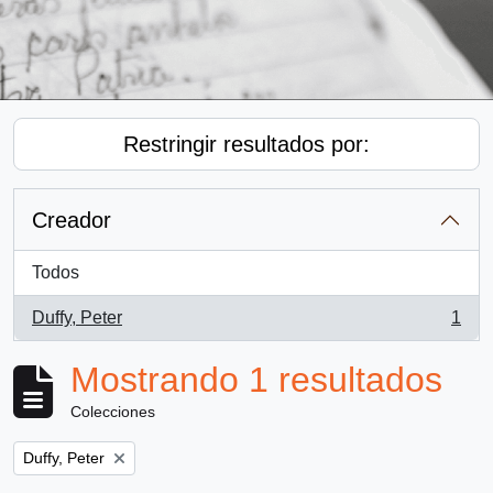
Restringir resultados por:
Creador
Todos
Duffy, Peter
1
, 1 resultados
Mostrando 1 resultados
Colecciones
Remove filter:
Duffy, Peter