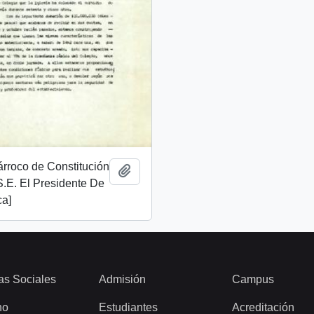
rroco de Constitución
Añadir al portapapeles
S.E. El Presidente De
ca]
as Sociales
Admisión
Campus
ho
Estudiantes
Acreditación