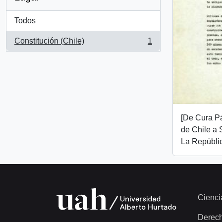
Todos
Constitución (Chile)
1
, 1 resultados
[De Cura Pá
de Chile a 
La Repúbli
Cienci
Derec