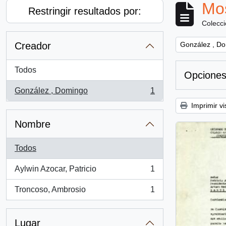
Mos
Restringir resultados por:
Colecc
Remove filter:
Creador
González , D
Todos
Opciones
González , Domingo
1
, 1 resultados
Imprimir vi
Nombre
Todos
Aylwin Azocar, Patricio
1
, 1 resultados
Troncoso, Ambrosio
1
, 1 resultados
Lugar