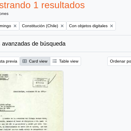
trando 1 resultados
iones
Remove filter:
Remove filter:
omingo
Constitución (Chile)
Con objetos digitales
 avanzadas de búsqueda
sta previa
Card view
Table view
Ordenar por