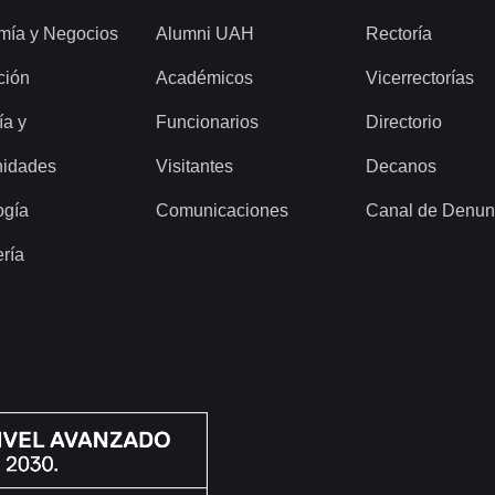
mía y Negocios
Alumni UAH
Rectoría
ción
Académicos
Vicerrectorías
ía y
Funcionarios
Directorio
idades
Visitantes
Decanos
ogía
Comunicaciones
Canal de Denun
ería