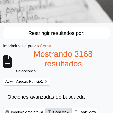
Restringir resultados por:
Imprimir vista previa
Cerrar
Mostrando 3168
resultados
Colecciones
Remove filter:
Aylwin Azócar, Patricio1
Opciones avanzadas de búsqueda
Imprimir vista previa
Card view
Table view