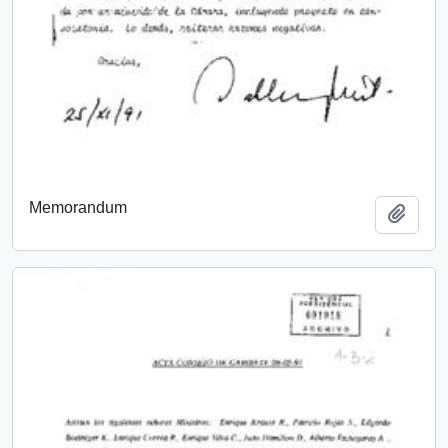
Memorandum
Añadi