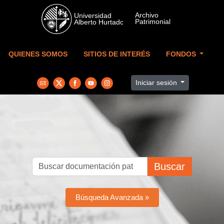
Skip to main content
QUIENES SOMOS
SITIOS DE INTERÉS
FONDOS
Iniciar sesión
Buscar
Búsqueda Avanzada »