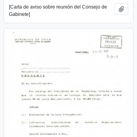
[Carta de aviso sobre reunión del Consejo de
Añadi
Gabinete]