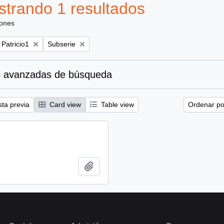
trando 1 resultados
iones
Remove filter:
 Patricio1
Subserie
 avanzadas de búsqueda
sta previa
Card view
Table view
Ordenar por
Añadir al portapapeles