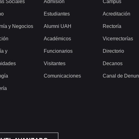
as Sociales
Admisión
Campus
ho
Estudiantes
Acreditación
mía y Negocios
Alumni UAH
Rectoría
ción
Académicos
Vicerrectorías
ía y
Funcionarios
Directorio
idades
Visitantes
Decanos
ogía
Comunicaciones
Canal de Denun
ería