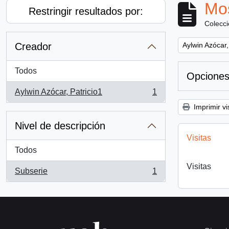
Mos
Restringir resultados por:
Colecc
Remove filter:
Creador
Aylwin Azócar,
Todos
Opciones
Aylwin Azócar, Patricio1
1
, 1 resultados
Imprimir vi
Nivel de descripción
Visitas
Todos
Visitas
Subserie
1
, 1 resultados