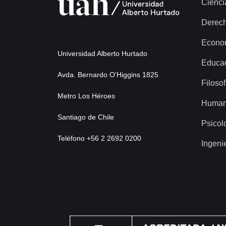
Cienci
Derec
Econo
Universidad Alberto Hurtado
Educa
Avda. Bernardo O’Higgins 1825
Filosof
Metro Los Héroes
Human
Santiago de Chile
Psicol
Teléfono +56 2 2692 0200
Ingeni