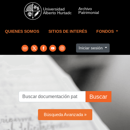
Skip to main content
QUIENES SOMOS
SITIOS DE INTERÉS
FONDOS
Iniciar sesión
Buscar
Búsqueda Avanzada »