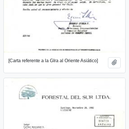
[Carta referente a la GIra al Oriente Asiático]
Añadi