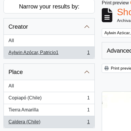
Print preview
Narrow your results by:
Sho
Archiva
Creator
Remove filter:
Aylwin Azócar,
All
Advanced
Aylwin Azócar, Patricio1
1
, 1 results
Print previ
Place
All
Copiapó (Chile)
1
, 1 results
Tierra Amarilla
1
, 1 results
Caldera (Chile)
1
, 1 results