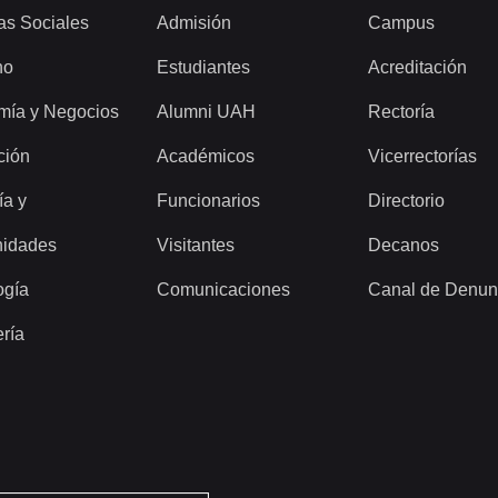
as Sociales
Admisión
Campus
ho
Estudiantes
Acreditación
mía y Negocios
Alumni UAH
Rectoría
ción
Académicos
Vicerrectorías
ía y
Funcionarios
Directorio
idades
Visitantes
Decanos
ogía
Comunicaciones
Canal de Denun
ería