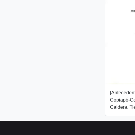
[Antecedent
Copiapó-C
Caldera. Tie