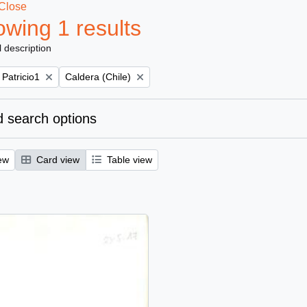
Close
wing 1 results
l description
Remove filter:
 Patricio1
Caldera (Chile)
 search options
ew
Card view
Table view