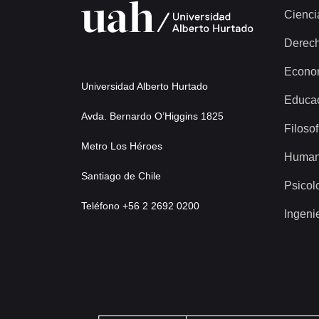
Cienci
Derec
Econo
Universidad Alberto Hurtado
Educa
Avda. Bernardo O’Higgins 1825
Filosof
Metro Los Héroes
Human
Santiago de Chile
Psicol
Teléfono +56 2 2692 0200
Ingeni