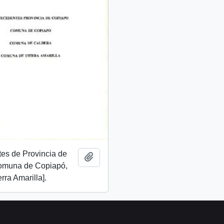
es de Provincia de
Add to clipboard
omuna de Copiapó,
rra Amarilla].