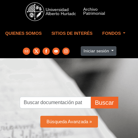
Skip to main content
QUIENES SOMOS
SITIOS DE INTERÉS
FONDOS
Iniciar sesión
Buscar
Búsqueda Avanzada »