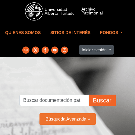
Skip to main content
QUIENES SOMOS
SITIOS DE INTERÉS
FONDOS
Iniciar sesión
Buscar
Búsqueda Avanzada »