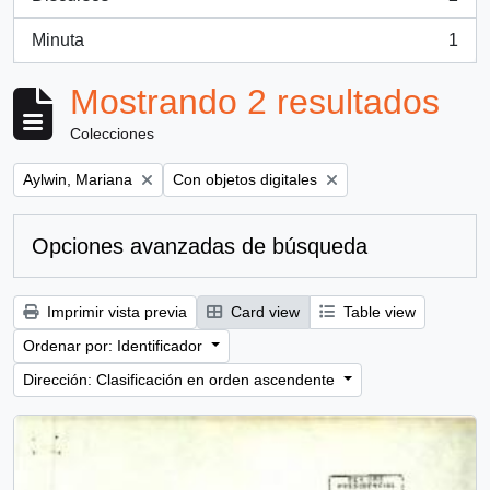
, 2 resultados
Minuta
1
, 1 resultados
Mostrando 2 resultados
Colecciones
Remove filter:
Remove filter:
Aylwin, Mariana
Con objetos digitales
Opciones avanzadas de búsqueda
Imprimir vista previa
Card view
Table view
Ordenar por: Identificador
Dirección: Clasificación en orden ascendente