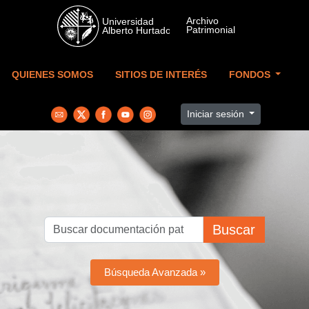
Skip to main content
QUIENES SOMOS
SITIOS DE INTERÉS
FONDOS
Iniciar sesión
Buscar
Búsqueda Avanzada »