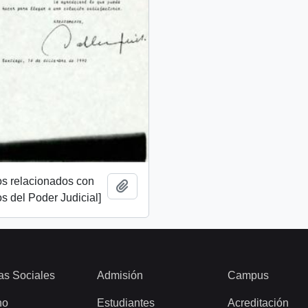
s relacionados con
Añadir al portapapeles
os del Poder Judicial]
as Sociales
Admisión
Campus
ho
Estudiantes
Acreditación