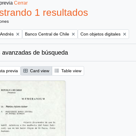
 previa
Cerrar
trando 1 resultados
iones
Remove filter:
Remove filter:
 Andrés
Banco Central de Chile
Con objetos digitales
 avanzadas de búsqueda
sta previa
Card view
Table view