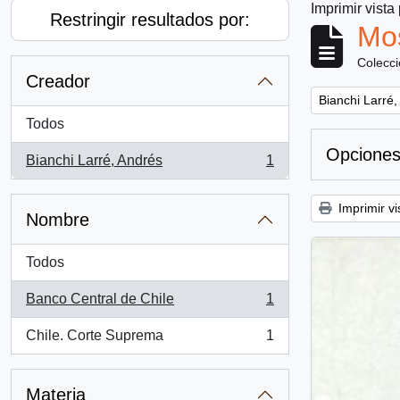
Imprimir vista
Restringir resultados por:
Mos
Colecc
Creador
Remove filter:
Bianchi Larré,
Todos
Opciones
Bianchi Larré, Andrés
1
, 1 resultados
Imprimir vi
Nombre
Todos
Banco Central de Chile
1
, 1 resultados
Chile. Corte Suprema
1
, 1 resultados
Materia