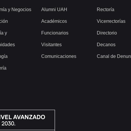
mía y Negocios
Alumni UAH
Rectoría
ción
Académicos
Vicerrectorías
ía y
Funcionarios
Directorio
idades
Visitantes
Decanos
ogía
Comunicaciones
Canal de Denun
ería