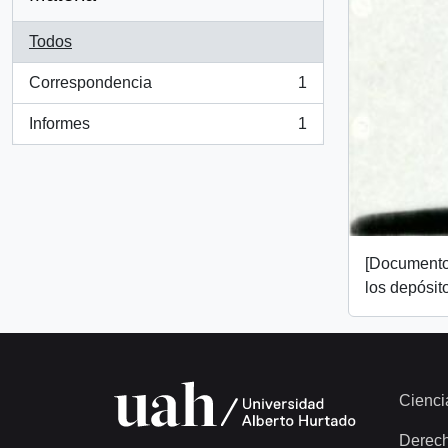
Todos
Correspondencia
1
, 1 resultados
Informes
1
, 1 resultados
[Documento
los depósit
Cienci
Derec