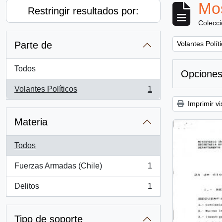
Mos
Restringir resultados por:
Colecc
Remove filter:
Parte de
Volantes Polít
Todos
Opciones
Volantes Políticos
1
, 1 resultados
Imprimir vi
Materia
Todos
Fuerzas Armadas (Chile)
1
, 1 resultados
Delitos
1
, 1 resultados
Tipo de soporte