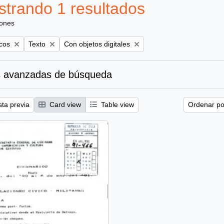
trando 1 resultados
iones
Remove filter:
Remove filter:
icos
Texto
Con objetos digitales
 avanzadas de búsqueda
sta previa
Card view
Table view
Ordenar por