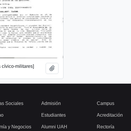
cívico-militares]
Añadir al portapapeles
as Sociales
Admisión
Campus
ho
Estudiantes
Acreditación
mía y Negocios
Alumni UAH
Rectoría