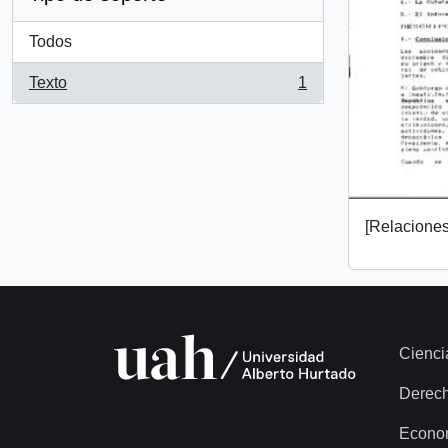
Todos
Texto
1
, 1 resultados
[Relaciones 
Cienci
Derec
Econo