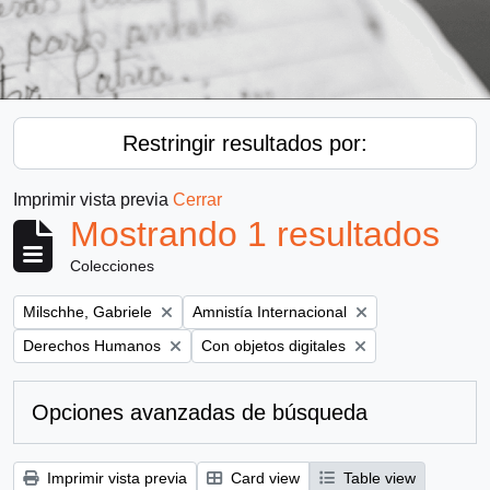
Restringir resultados por:
Imprimir vista previa
Cerrar
Mostrando 1 resultados
Colecciones
Remove filter:
Remove filter:
Milschhe, Gabriele
Amnistía Internacional
Remove filter:
Remove filter:
Derechos Humanos
Con objetos digitales
Opciones avanzadas de búsqueda
Imprimir vista previa
Card view
Table view