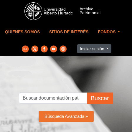
Skip to main content
QUIENES SOMOS
SITIOS DE INTERÉS
FONDOS
Iniciar sesión
Buscar
Búsqueda Avanzada »