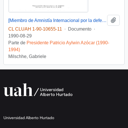
Añadi
[Miembro de Amnistía Internacional por la defensa de los detenidos desaparecidos en Chile felicita por la creación de la Comisión de de Verdad y Reconciliación]
CL CLUAH 1-90-10655-11
·
Documento
·
1990-08-29
Parte de
Presidente Patricio Aylwin Azócar (1990-
1994)
Milschhe, Gabriele
Universidad Alberto Hurtado