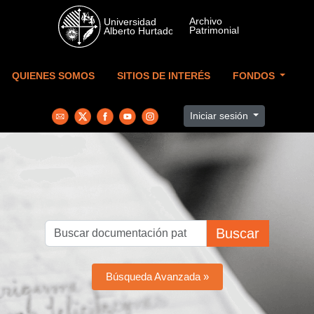
Skip to main content
QUIENES SOMOS
SITIOS DE INTERÉS
FONDOS
Iniciar sesión
Buscar
Búsqueda Avanzada »