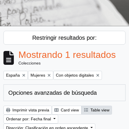
Restringir resultados por:
Mostrando 1 resultados
Colecciones
Remove filter:
Remove filter:
Remove filter:
España
Mujeres
Con objetos digitales
Opciones avanzadas de búsqueda
Imprimir vista previa
Card view
Table view
Ordenar por: Fecha final
Dirección: Clasificación en orden ascendente