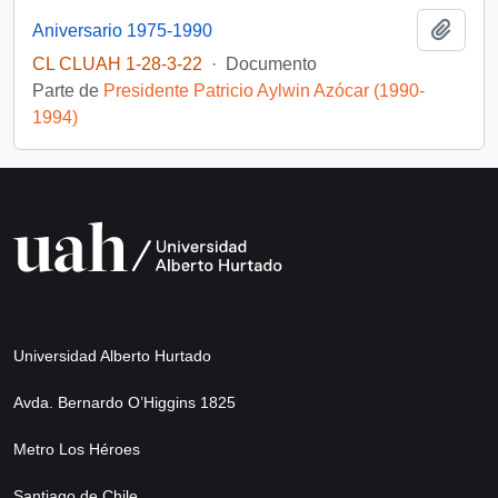
Añadi
Aniversario 1975-1990
CL CLUAH 1-28-3-22
·
Documento
Parte de
Presidente Patricio Aylwin Azócar (1990-
1994)
Universidad Alberto Hurtado
Avda. Bernardo O’Higgins 1825
Metro Los Héroes
Santiago de Chile