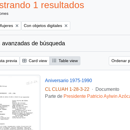
trando 1 resultados
iones
emove filter:
Remove filter:
Mujeres
Con objetos digitales
 avanzadas de búsqueda
sta previa
Card view
Table view
Ordenar p
Aniversario 1975-1990
CL CLUAH 1-28-3-22
·
Documento
Parte de
Presidente Patricio Aylwin Azóc