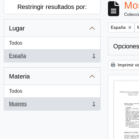
Mos
Restringir resultados por:
Colecc
Remove filter:
R
Lugar
España
Todos
Opciones
España
1
, 1 resultados
Imprimir vi
Materia
Todos
Mujeres
1
, 1 resultados