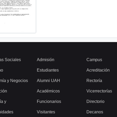
as Sociales
Admisión
Campus
ho
Estudiantes
Acreditación
mía y Negocios
Alumni UAH
Rectoría
ción
Académicos
Vicerrectorías
ía y
Funcionarios
Directorio
idades
Visitantes
Decanos