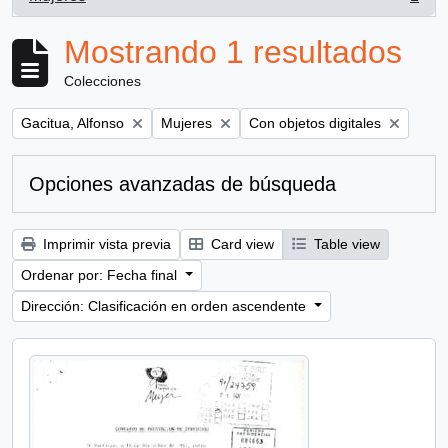
, 1 resultados
Mostrando 1 resultados
Colecciones
Remove filter:
Remove filter:
Remove filter:
Gacitua, Alfonso
Mujeres
Con objetos digitales
Opciones avanzadas de búsqueda
Imprimir vista previa
Card view
Table view
Ordenar por: Fecha final
Dirección: Clasificación en orden ascendente