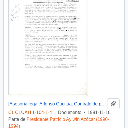
Añadi
[Asesoría legal Alfonso Gacitua. Contrato de prestación de servicios]
CL CLUAH 1-104-1-4
·
Documento
·
1991-11-18
Parte de
Presidente Patricio Aylwin Azócar (1990-
1994)