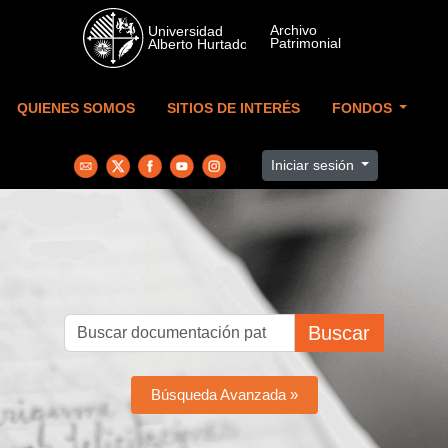
Skip to main content
QUIENES SOMOS
SITIOS DE INTERÉS
FONDOS
Iniciar sesión
Buscar
Búsqueda Avanzada »