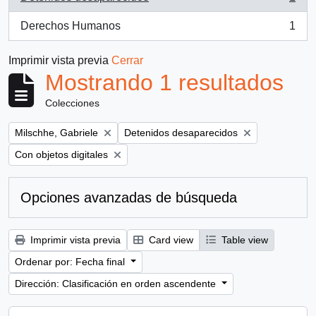
, 1 resultados
Derechos Humanos
1
, 1 resultados
Imprimir vista previa
Cerrar
Mostrando 1 resultados
Colecciones
Remove filter:
Remove filter:
Milschhe, Gabriele
Detenidos desaparecidos
Remove filter:
Con objetos digitales
Opciones avanzadas de búsqueda
Imprimir vista previa
Card view
Table view
Ordenar por: Fecha final
Dirección: Clasificación en orden ascendente