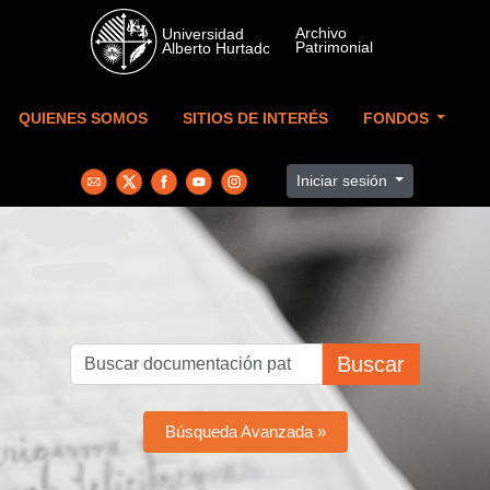
Skip to main content
QUIENES SOMOS
SITIOS DE INTERÉS
FONDOS
Iniciar sesión
Buscar
Búsqueda Avanzada »