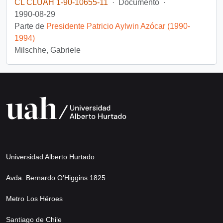
CL CLUAH 1-90-10655-11
·
Documento
·
1990-08-29
Parte de
Presidente Patricio Aylwin Azócar (1990-
1994)
Milschhe, Gabriele
Universidad Alberto Hurtado
Avda. Bernardo O’Higgins 1825
Metro Los Héroes
Santiago de Chile