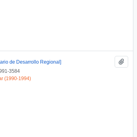
Añadi
ario de Desarrollo Regional]
991-3584
ar (1990-1994)