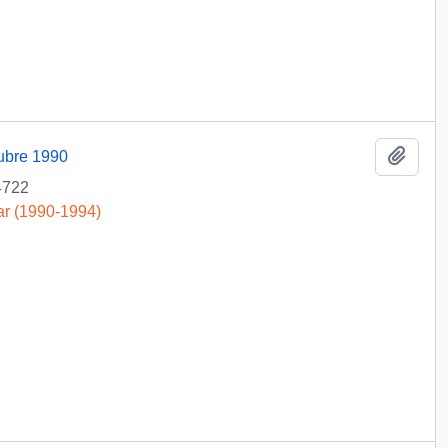
Añadi
ubre 1990
4722
ar (1990-1994)