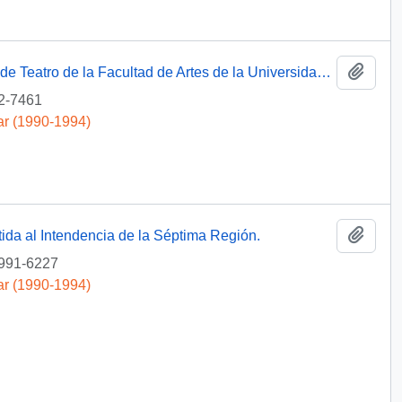
Añadi
[Invitación del Director del Departamento de Teatro de la Facultad de Artes de la Universidad de Chile]
2-7461
ar (1990-1994)
Añadi
tida al Intendencia de la Séptima Región.
991-6227
ar (1990-1994)