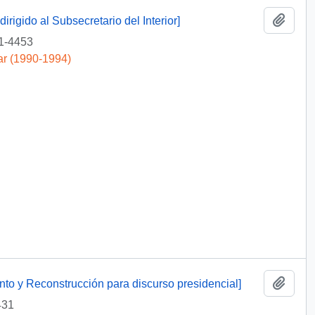
Añadi
irigido al Subsecretario del Interior]
1-4453
ar (1990-1994)
Añadi
to y Reconstrucción para discurso presidencial]
431