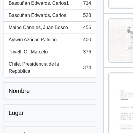
Bascuñán Edwards, Carlos1
714
, 714 resultados
Bascuñan Edwards, Carlos
528
, 528 resultados
Maino Canales, Juan Bosco
456
, 456 resultados
Aylwin Azócar, Patricio
400
, 400 resultados
Trivelli O., Marcelo
376
, 376 resultados
Chile. Presidencia de la
374
, 374 resultados
República
Nombre
Lugar