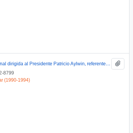
Añadi
[Carta de miembro de Amnistía Internacional dirigida al Presidente Patricio Aylwin, referente a detenidos desaparecidos]
2-8799
ar (1990-1994)