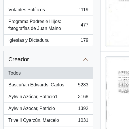
, 1286 resultados
Volantes Políticos
1119
, 1119 resultados
Programa Padres e Hijos:
477
, 477 resultados
fotografías de Juan Maino
Iglesias y Dictadura
179
, 179 resultados
Creador
Todos
Bascuñan Edwards, Carlos
5283
, 5283 resultados
Aylwin Azócar, Patricio1
3168
, 3168 resultados
Aylwin Azocar, Patricio
1392
, 1392 resultados
Trivelli Oyarzún, Marcelo
1031
, 1031 resultados