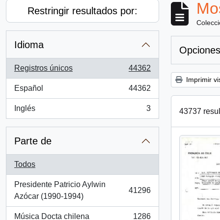
Mos
Restringir resultados por:
Colecc
Idioma
Opciones
Registros únicos
44362
, 44362 resultados
Imprimir vi
Español
44362
, 44362 resultados
Inglés
3
43737 resul
, 3 resultados
Parte de
Todos
Presidente Patricio Aylwin
41296
, 41296 resultados
Azócar (1990-1994)
Música Docta chilena
1286