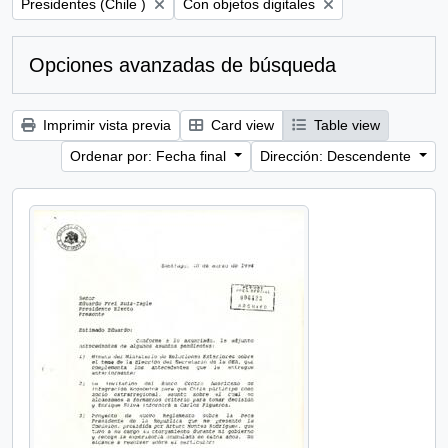
Remove filter:
Remove filter:
Presidentes (Chile )
Con objetos digitales
Opciones avanzadas de búsqueda
Imprimir vista previa
Card view
Table view
Ordenar por: Fecha final
Dirección: Descendente