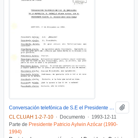
Añadi
Conversación telefónica de S.E el Presidente de la República, D. Patricio Aylwin Azocar, con el Presidente electo, D. Eduardo Frei Ruiz-Tagle
CL CLUAH 1-2-7-10
·
Documento
·
1993-12-11
Parte de
Presidente Patricio Aylwin Azócar (1990-
1994)