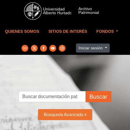
Skip to main content
QUIENES SOMOS
SITIOS DE INTERÉS
FONDOS
Iniciar sesión
Buscar
Búsqueda Avanzada »