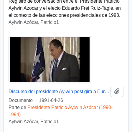
Registro de conversación entre el Presidente Patricio
Aylwin Azocar y el electo Eduardo Frei Ruiz-Tagle, en
el contexto de las elecciones presidenciales de 1993.
Aylwin Azócar, Patricio1
Añadi
Discurso del presidente Aylwin post gira a Europa : video
Documento
·
1991-04-26
Parte de
Presidente Patricio Aylwin Azócar (1990-
1994)
Aylwin Azócar, Patricio1