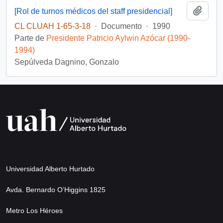
Añadi
[Rol de turnos médicos del staff presidencial]
CL CLUAH 1-65-3-18
·
Documento
·
1990
Parte de
Presidente Patricio Aylwin Azócar (1990-
1994)
Sepúlveda Dagnino, Gonzalo
Universidad Alberto Hurtado
Avda. Bernardo O’Higgins 1825
Metro Los Héroes