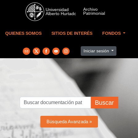
Skip to main content
QUIENES SOMOS
SITIOS DE INTERÉS
FONDOS
Iniciar sesión
Buscar
Búsqueda Avanzada »