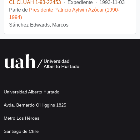
CL CLUAH 1-93-22453
·
Expediente
·
1993-11-03
Parte de
Presidente Patricio Aylwin Azócar (1990-
1994)
Sánchez Edwards, Marcos
Universidad Alberto Hurtado
Avda. Bernardo O’Higgins 1825
Metro Los Héroes
Santiago de Chile