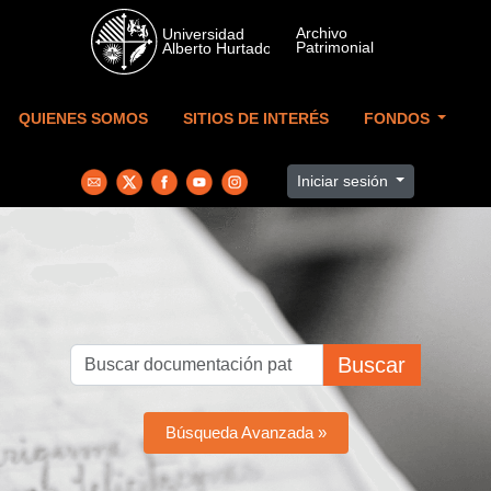
Skip to main content
QUIENES SOMOS
SITIOS DE INTERÉS
FONDOS
Iniciar sesión
Buscar
Búsqueda Avanzada »