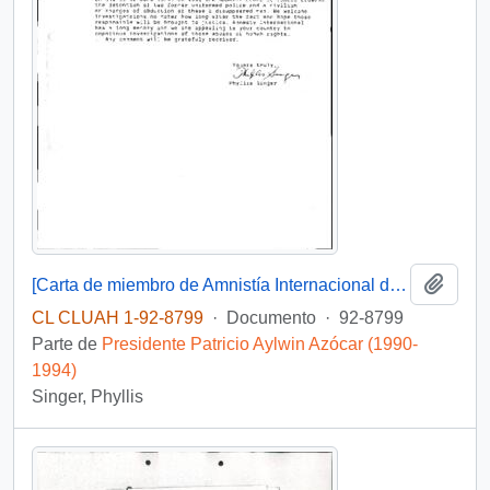
Añadi
[Carta de miembro de Amnistía Internacional dirigida al Presidente Patricio Aylwin, referente a detenidos desaparecidos]
CL CLUAH 1-92-8799
·
Documento
·
92-8799
Parte de
Presidente Patricio Aylwin Azócar (1990-
1994)
Singer, Phyllis