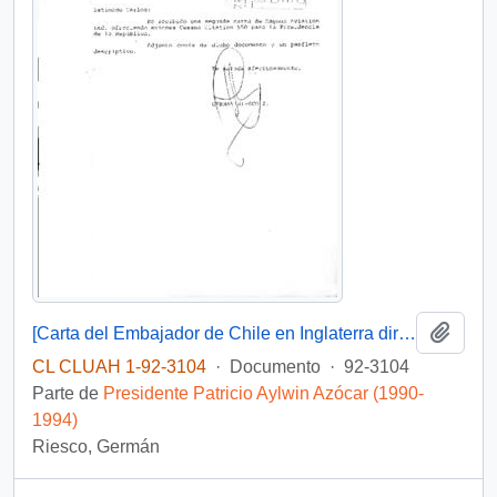
Añadi
[Carta del Embajador de Chile en Inglaterra dirigida al Jefe de Gabinete Presidencial]
CL CLUAH 1-92-3104
·
Documento
·
92-3104
Parte de
Presidente Patricio Aylwin Azócar (1990-
1994)
Riesco, Germán