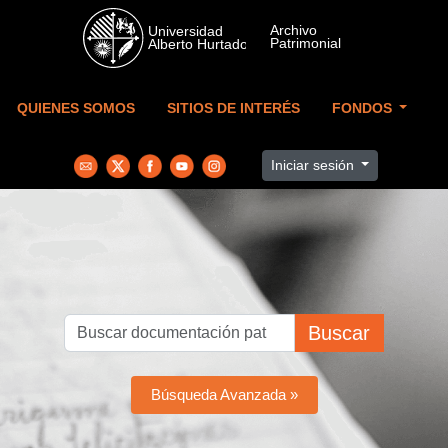
Skip to main content
QUIENES SOMOS
SITIOS DE INTERÉS
FONDOS
Iniciar sesión
Buscar
Búsqueda Avanzada »