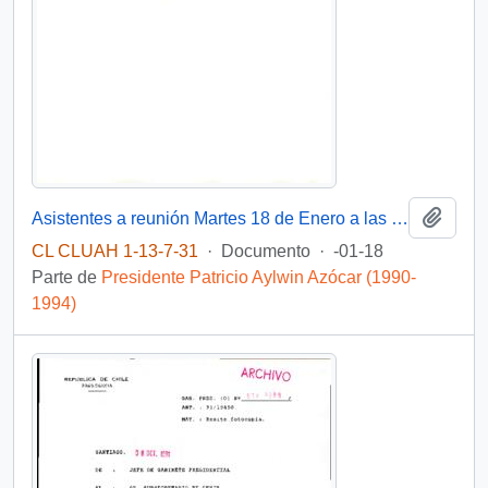
Añadi
Asistentes a reunión Martes 18 de Enero a las 18 hrs.
CL CLUAH 1-13-7-31
·
Documento
·
-01-18
Parte de
Presidente Patricio Aylwin Azócar (1990-
1994)