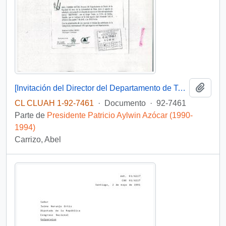
Añadi
[Invitación del Director del Departamento de Teatro de la Facultad de Artes de la Universidad de Chile]
CL CLUAH 1-92-7461
·
Documento
·
92-7461
Parte de
Presidente Patricio Aylwin Azócar (1990-
1994)
Carrizo, Abel