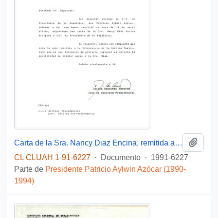
Añadi
Carta de la Sra. Nancy Diaz Encina, remitida al Intendencia de la Séptima Región.
CL CLUAH 1-91-6227
·
Documento
·
1991-6227
Parte de
Presidente Patricio Aylwin Azócar (1990-
1994)