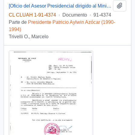
Añadi
[Oficio del Asesor Presidencial dirigido al Ministro de Relaciones Exteriores]
CL CLUAH 1-91-4374
·
Documento
·
91-4374
Parte de
Presidente Patricio Aylwin Azócar (1990-
1994)
Trivelli O., Marcelo