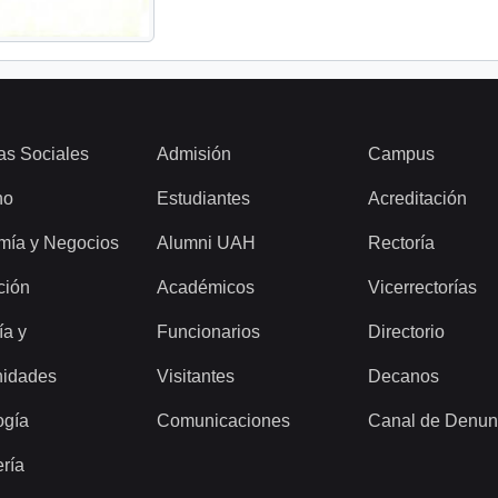
as Sociales
Admisión
Campus
ho
Estudiantes
Acreditación
mía y Negocios
Alumni UAH
Rectoría
ción
Académicos
Vicerrectorías
ía y
Funcionarios
Directorio
idades
Visitantes
Decanos
ogía
Comunicaciones
Canal de Denun
ería