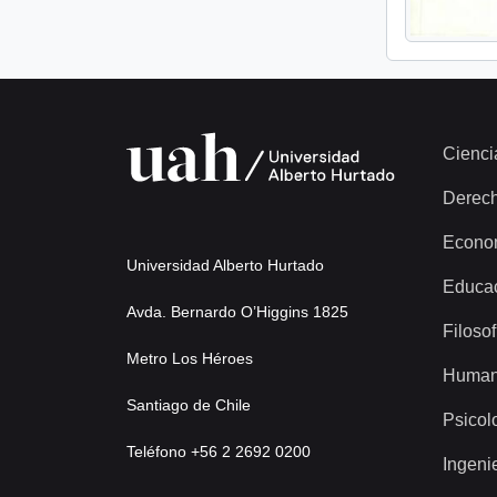
Cienci
Derec
Econo
Universidad Alberto Hurtado
Educa
Avda. Bernardo O’Higgins 1825
Filosof
Metro Los Héroes
Human
Santiago de Chile
Psicol
Teléfono +56 2 2692 0200
Ingeni