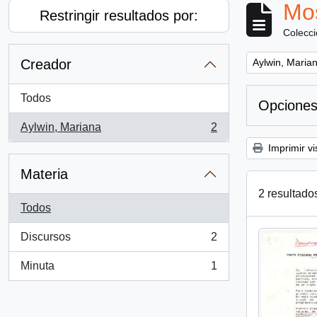
Mos
Restringir resultados por:
Colecc
Remove filter:
Creador
Aylwin, Maria
Todos
Opciones
Aylwin, Mariana
2
, 2 resultados
Imprimir vi
Materia
2 resultado
Todos
Discursos
2
, 2 resultados
Minuta
1
, 1 resultados