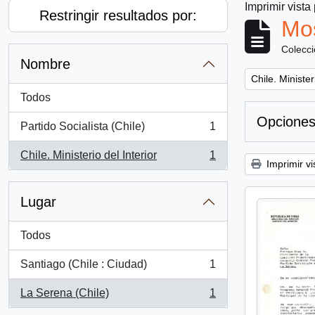
Imprimir vista
Restringir resultados por:
Mos
Colecc
Nombre
Remove filter:
Chile. Minister
Todos
Opciones
Partido Socialista (Chile)
1
, 1 resultados
Chile. Ministerio del Interior
1
, 1 resultados
Imprimir vi
Lugar
Todos
Santiago (Chile : Ciudad)
1
, 1 resultados
La Serena (Chile)
1
, 1 resultados