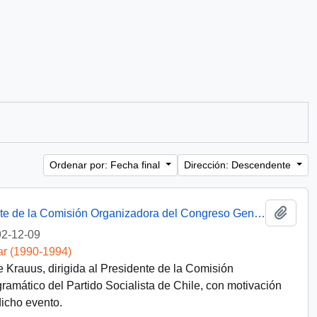
Ordenar por: Fecha final
Dirección: Descendente
Añadi
[Carta del Ministro del Interior al Presidente de la Comisión Organizadora del Congreso General Programático del Partido Socialista de Chile]
2-12-09
ar (1990-1994)
ue Krauus, dirigida al Presidente de la Comisión
amático del Partido Socialista de Chile, con motivación
dicho evento.