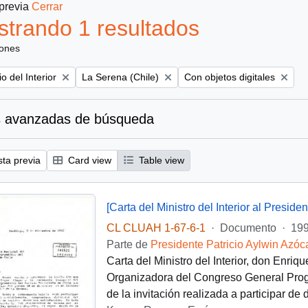
 previa
Cerrar
trando 1 resultados
iones
Remove filter:
Remove filter:
io del Interior
La Serena (Chile)
Con objetos digitales
 avanzadas de búsqueda
sta previa
Card view
Table view
CL CLUAH 1-67-6-1
·
Documento
·
199
Parte de
Presidente Patricio Aylwin Azóc
Carta del Ministro del Interior, don Enriq
Organizadora del Congreso General Progr
de la invitación realizada a participar de 