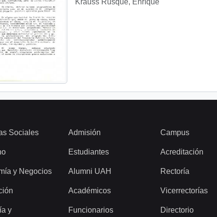
Krauss Rusque, Enríque
as Sociales
Admisión
Campus
ho
Estudiantes
Acreditación
mía y Negocios
Alumni UAH
Rectoría
ción
Académicos
Vicerrectorías
ía y
Funcionarios
Directorio