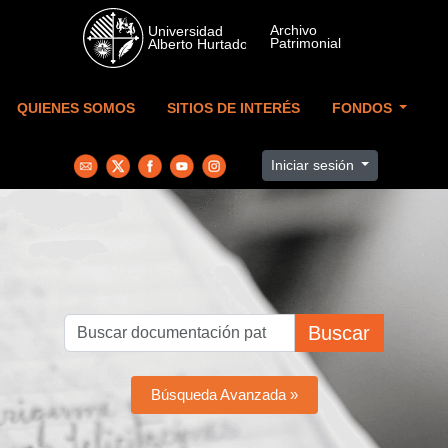
Skip to main content
QUIENES SOMOS
SITIOS DE INTERÉS
FONDOS
Iniciar sesión
Buscar
Búsqueda Avanzada »