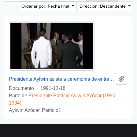
Ordenar por: Fecha final
Dirección: Descendente
Añadi
Presidente Aylwin asiste a ceremonia de entrega de Condecoración a Generales del Ejercito : video
Documento
·
1991-12-18
Parte de
Presidente Patricio Aylwin Azócar (1990-
1994)
Aylwin Azócar, Patricio1