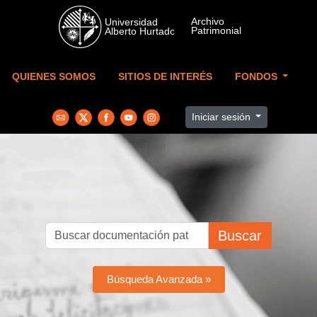
Skip to main content
QUIENES SOMOS
SITIOS DE INTERÉS
FONDOS
Iniciar sesión
Buscar
Búsqueda Avanzada »