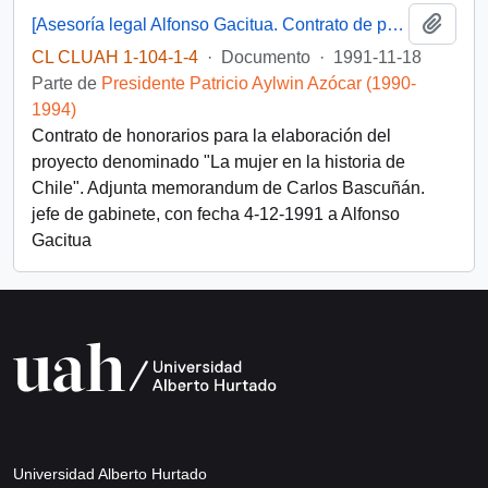
Añadi
[Asesoría legal Alfonso Gacitua. Contrato de prestación de servicios]
CL CLUAH 1-104-1-4
·
Documento
·
1991-11-18
Parte de
Presidente Patricio Aylwin Azócar (1990-
1994)
Contrato de honorarios para la elaboración del
proyecto denominado "La mujer en la historia de
Chile". Adjunta memorandum de Carlos Bascuñán.
jefe de gabinete, con fecha 4-12-1991 a Alfonso
Gacitua
Universidad Alberto Hurtado