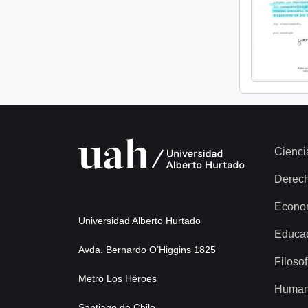
Cienci
Derec
Econo
Universidad Alberto Hurtado
Educa
Avda. Bernardo O’Higgins 1825
Filosof
Metro Los Héroes
Human
Santiago de Chile