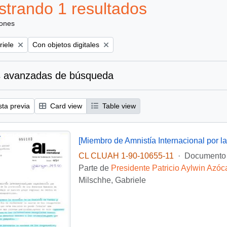
trando 1 resultados
iones
Remove filter:
riele
Con objetos digitales
 avanzadas de búsqueda
sta previa
Card view
Table view
CL CLUAH 1-90-10655-11
·
Documento
Parte de
Presidente Patricio Aylwin Azóc
Milschhe, Gabriele