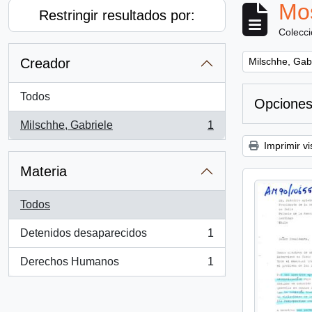
Mos
Restringir resultados por:
Colecc
Remove filter:
Creador
Milschhe, Gab
Todos
Opciones
Milschhe, Gabriele
1
, 1 resultados
Imprimir vi
Materia
Todos
Detenidos desaparecidos
1
, 1 resultados
Derechos Humanos
1
, 1 resultados