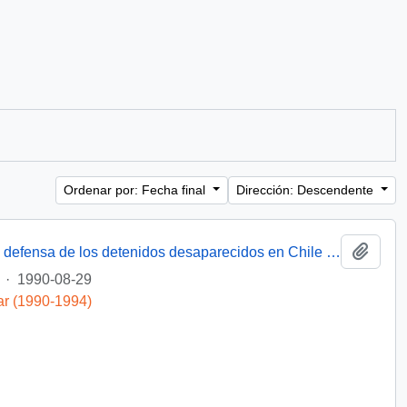
Ordenar por: Fecha final
Dirección: Descendente
Añadi
[Miembro de Amnistía Internacional por la defensa de los detenidos desaparecidos en Chile felicita por la creación de la Comisión de de Verdad y Reconciliación]
·
1990-08-29
ar (1990-1994)