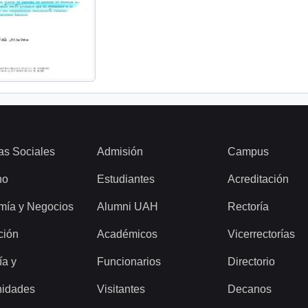
as Sociales
Admisión
Campus
ho
Estudiantes
Acreditación
mía y Negocios
Alumni UAH
Rectoría
ción
Académicos
Vicerrectorías
ía y
Funcionarios
Directorio
idades
Visitantes
Decanos