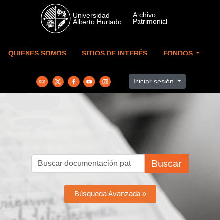
Skip to main content
QUIENES SOMOS
SITIOS DE INTERÉS
FONDOS
Iniciar sesión
Buscar
Búsqueda Avanzada »