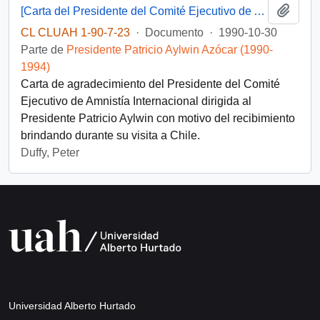
Añadi
[Carta del Presidente del Comité Ejecutivo de Amnistía Internacional dirigida al Presidente Patricio Aylwin]
CL CLUAH 1-90-7-23
·
Documento
·
1990-10-30
Parte de
Presidente Patricio Aylwin Azócar (1990-
1994)
Carta de agradecimiento del Presidente del Comité
Ejecutivo de Amnistía Internacional dirigida al
Presidente Patricio Aylwin con motivo del recibimiento
brindando durante su visita a Chile.
Duffy, Peter
Universidad Alberto Hurtado