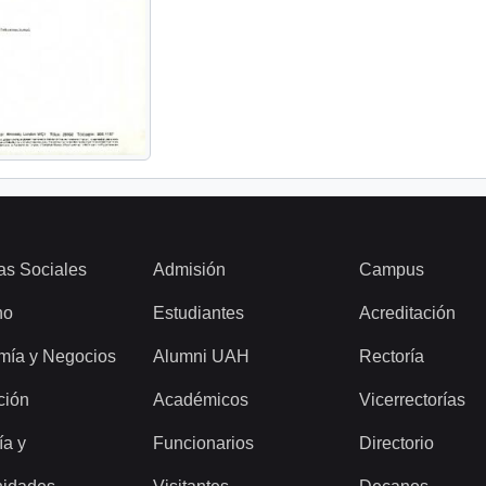
as Sociales
Admisión
Campus
ho
Estudiantes
Acreditación
mía y Negocios
Alumni UAH
Rectoría
ción
Académicos
Vicerrectorías
ía y
Funcionarios
Directorio