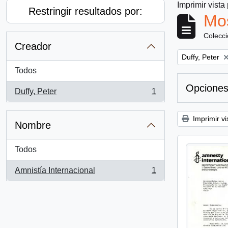
Imprimir vista
Restringir resultados por:
Mos
Colecc
Creador
Remove filter:
Duffy, Peter
Todos
Opciones
Duffy, Peter
1
, 1 resultados
Imprimir vi
Nombre
Todos
Amnistía Internacional
1
, 1 resultados