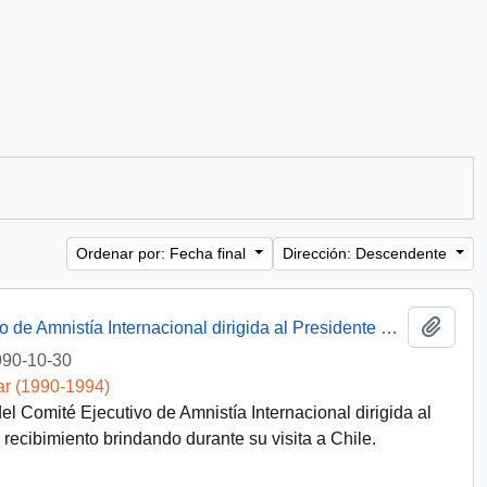
Ordenar por: Fecha final
Dirección: Descendente
Añadi
[Carta del Presidente del Comité Ejecutivo de Amnistía Internacional dirigida al Presidente Patricio Aylwin]
90-10-30
ar (1990-1994)
l Comité Ejecutivo de Amnistía Internacional dirigida al
 recibimiento brindando durante su visita a Chile.