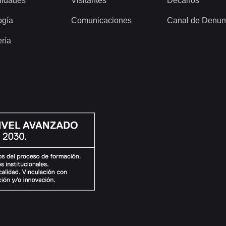
idades
Visitantes
Decanos
ogía
Comunicaciones
Canal de Denun
ería