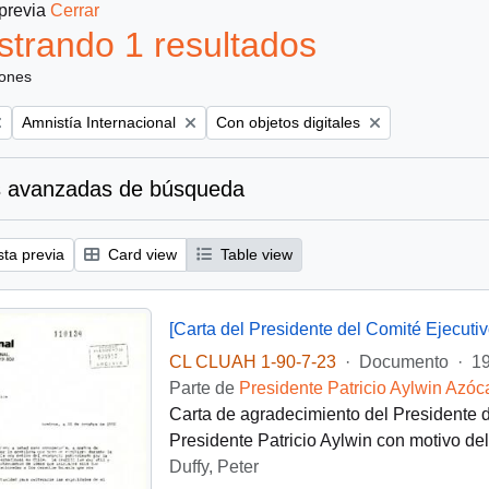
 previa
Cerrar
trando 1 resultados
iones
Remove filter:
Remove filter:
Amnistía Internacional
Con objetos digitales
 avanzadas de búsqueda
sta previa
Card view
Table view
CL CLUAH 1-90-7-23
·
Documento
·
19
Parte de
Presidente Patricio Aylwin Azóc
Carta de agradecimiento del Presidente de
Presidente Patricio Aylwin con motivo del
Duffy, Peter