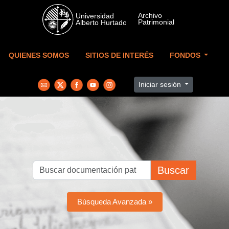
Skip to main content
QUIENES SOMOS
SITIOS DE INTERÉS
FONDOS
Iniciar sesión
Buscar
Búsqueda Avanzada »