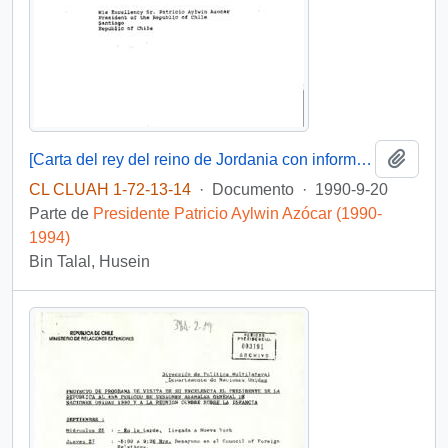
Añadi
[Carta del rey del reino de Jordania con informe de la posición de su país frente a la guerra del Golfo].
CL CLUAH 1-72-13-14
·
Documento
·
1990-9-20
Parte de
Presidente Patricio Aylwin Azócar (1990-
1994)
Bin Talal, Husein