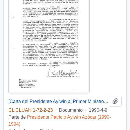
Añadi
[Carta del Presidente Aylwin al Primer Ministro República Federal de Alemania, enviando agradecimientos].
CL CLUAH 1-72-2-23
·
Documento
·
1990-4-9
Parte de
Presidente Patricio Aylwin Azócar (1990-
1994)