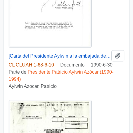
Añadi
[Carta del Presidente Aylwin a la embajada de Chile en Brasilia].
CL CLUAH 1-68-6-10
·
Documento
·
1990-6-30
Parte de
Presidente Patricio Aylwin Azócar (1990-
1994)
Aylwin Azocar, Patricio