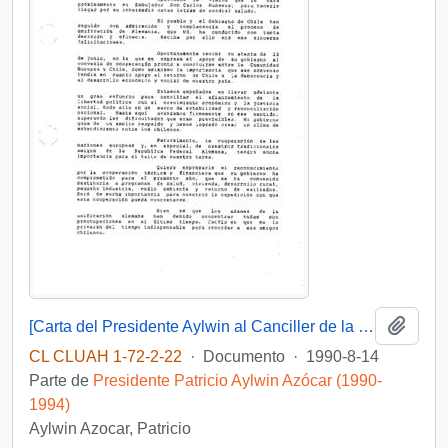
Añadi
[Carta del Presidente Aylwin al Canciller de la República Federal de Alemania, enviando sus saludos].
CL CLUAH 1-72-2-22
·
Documento
·
1990-8-14
Parte de
Presidente Patricio Aylwin Azócar (1990-
1994)
Aylwin Azocar, Patricio