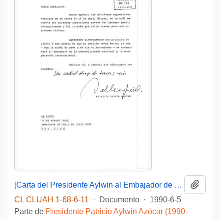
Añadi
[Carta del Presidente Aylwin al Embajador de Chile en Costa Rica, agradeciendo palabras de afecto].
CL CLUAH 1-68-6-11
·
Documento
·
1990-6-5
Parte de
Presidente Patricio Aylwin Azócar (1990-