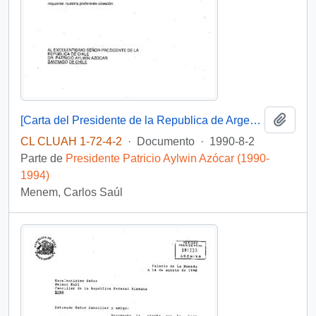
Añadi
[Carta del Presidente de la Republica de Argentina al Presidente Aylwin, aceptando invitación a visitar al país].
CL CLUAH 1-72-4-2
·
Documento
·
1990-8-2
Parte de
Presidente Patricio Aylwin Azócar (1990-
1994)
Menem, Carlos Saúl