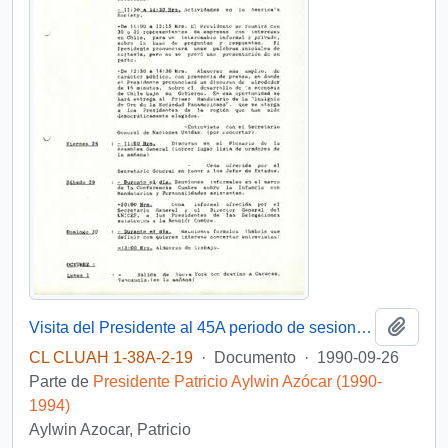
Añadi
Visita del Presidente al 45A periodo de sesiones asamblea general de Naciones Unidas 1990 y a la reunión cumbre sobre la infancia
CL CLUAH 1-38A-2-19
·
Documento
·
1990-09-26
Parte de
Presidente Patricio Aylwin Azócar (1990-
1994)
Aylwin Azocar, Patricio