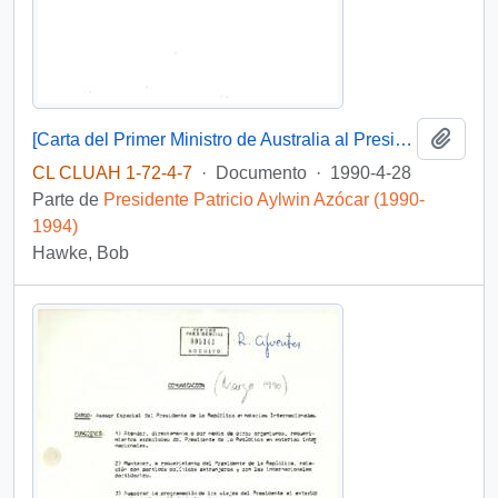
Añadi
[Carta del Primer Ministro de Australia al Presidente Aylwin, agradeciendo palabras de felicitaciones por asunción de mandato por cuarta vez].
CL CLUAH 1-72-4-7
·
Documento
·
1990-4-28
Parte de
Presidente Patricio Aylwin Azócar (1990-
1994)
Hawke, Bob