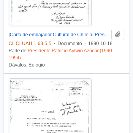
Añadi
[Carta de embajador Cultural de Chile al Presidente Aylwin, referene a visita del Rey España al pais].
CL CLUAH 1-68-5-5
·
Documento
·
1990-10-18
Parte de
Presidente Patricio Aylwin Azócar (1990-
1994)
Dávalos, Eulogio