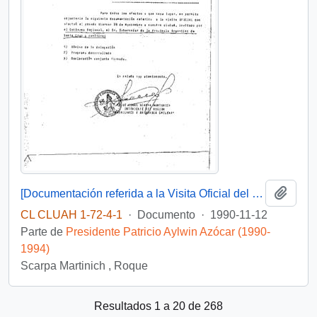
Añadi
[Documentación referida a la Visita Oficial del Presidente de la República Argentina a Punta Arenas].
CL CLUAH 1-72-4-1
·
Documento
·
1990-11-12
Parte de
Presidente Patricio Aylwin Azócar (1990-
1994)
Scarpa Martinich , Roque
Resultados 1 a 20 de 268