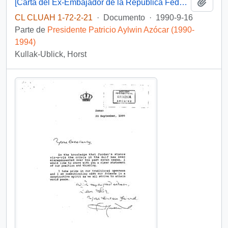
Añadi
[Carta del Ex-Embajador de la Republica Federal de Alemania al Presidente Aylwin].
CL CLUAH 1-72-2-21
·
Documento
·
1990-9-16
Parte de
Presidente Patricio Aylwin Azócar (1990-
1994)
Kullak-Ublick, Horst