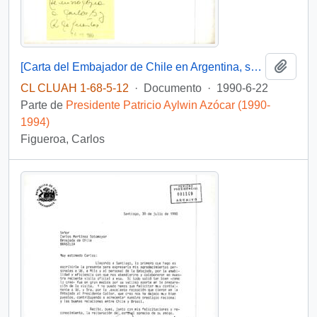
Añadi
[Carta del Embajador de Chile en Argentina, sobre proceso de integración económica y la integración argentino-brasileña].
CL CLUAH 1-68-5-12
·
Documento
·
1990-6-22
Parte de
Presidente Patricio Aylwin Azócar (1990-
1994)
Figueroa, Carlos