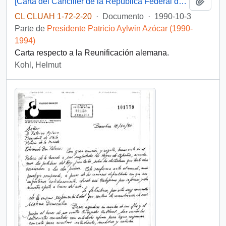
Añadi
[Carta del Canciller de la Republica Federal de Alemania al Presidente Aylwin].
CL CLUAH 1-72-2-20
·
Documento
·
1990-10-3
Parte de
Presidente Patricio Aylwin Azócar (1990-
1994)
Carta respecto a la Reunificación alemana.
Kohl, Helmut