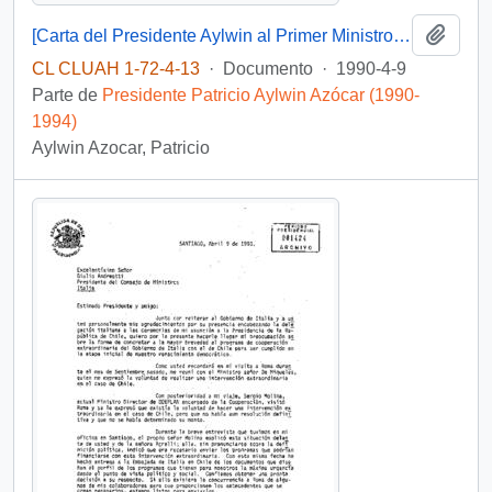
Añadi
[Carta del Presidente Aylwin al Primer Ministro Reino de Bélgica, agradeciendo la representación de su país en la transmisión de mando].
CL CLUAH 1-72-4-13
·
Documento
·
1990-4-9
Parte de
Presidente Patricio Aylwin Azócar (1990-
1994)
Aylwin Azocar, Patricio