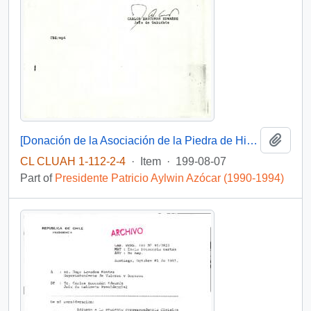
Add t
[Donación de la Asociación de la Piedra de Hiroshima]
CL CLUAH 1-112-2-4
·
Item
·
199-08-07
Part of
Presidente Patricio Aylwin Azócar (1990-1994)