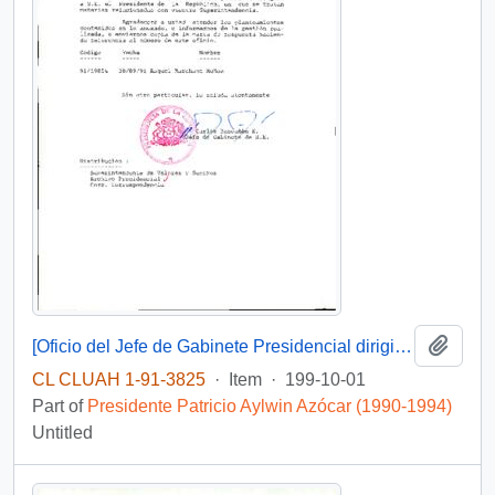
Add t
[Oficio del Jefe de Gabinete Presidencial dirigido al Superintendente de Valores y Seguros]
CL CLUAH 1-91-3825
·
Item
·
199-10-01
Part of
Presidente Patricio Aylwin Azócar (1990-1994)
Untitled