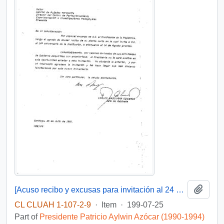
Add t
[Acuso recibo y excusas para invitación al 24 aniversario del CPEIP]
CL CLUAH 1-107-2-9
·
Item
·
199-07-25
Part of
Presidente Patricio Aylwin Azócar (1990-1994)