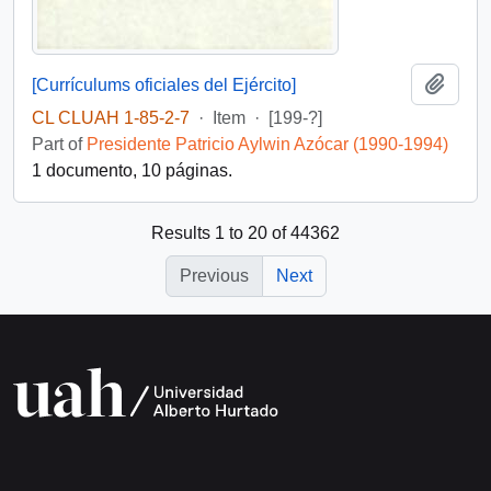
Add t
[Currículums oficiales del Ejército]
CL CLUAH 1-85-2-7
·
Item
·
[199-?]
Part of
Presidente Patricio Aylwin Azócar (1990-1994)
1 documento, 10 páginas.
Results 1 to 20 of 44362
Previous
Next