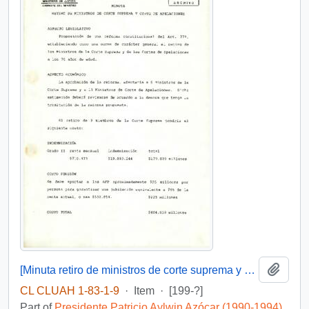
Add t
[Minuta retiro de ministros de corte suprema y corte de apelaciones]
CL CLUAH 1-83-1-9
·
Item
·
[199-?]
Part of
Presidente Patricio Aylwin Azócar (1990-1994)