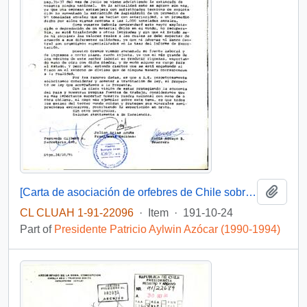
Add t
[Carta de asociación de orfebres de Chile sobre exportación de lapislazuli]
CL CLUAH 1-91-22096
·
Item
·
191-10-24
Part of
Presidente Patricio Aylwin Azócar (1990-1994)