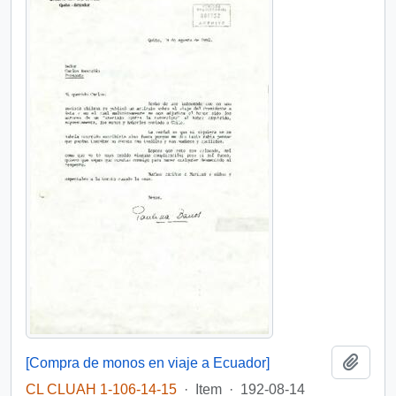
Add t
[Compra de monos en viaje a Ecuador]
CL CLUAH 1-106-14-15
·
Item
·
192-08-14