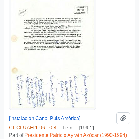
Add t
[Instalación Canal Puls América]
CL CLUAH 1-96-10-4
·
Item
·
[199-?]
Part of
Presidente Patricio Aylwin Azócar (1990-1994)