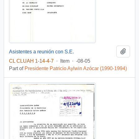
Add t
Asistentes a reunión con S.E.
CL CLUAH 1-14-4-7
·
Item
·
-08-05
Part of
Presidente Patricio Aylwin Azócar (1990-1994)