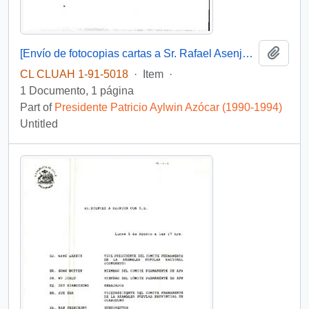
Add t
[Envío de fotocopias cartas a Sr. Rafael Asenjo Zegers Secretario Ejecutivo de comisión Nacional del Medio Ambiente]
CL CLUAH 1-91-5018
·
Item
·
1 Documento, 1 página
Part of
Presidente Patricio Aylwin Azócar (1990-1994)
Untitled