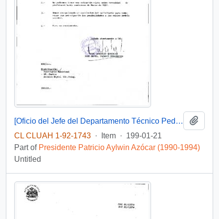
Add t
[Oficio del Jefe del Departamento Técnico Pedagógico de la Municipalidad de Santiago dirigido al Jefe de Gabinete Presidencial]
CL CLUAH 1-92-1743
·
Item
·
199-01-21
Part of
Presidente Patricio Aylwin Azócar (1990-1994)
Untitled