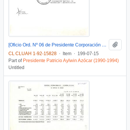
Add t
[Oficio Ord. Nº 06 de Presidente Corporación Nacional de Reparación y Reconciliación, solicita antecedentes]
CL CLUAH 1-92-15828
·
Item
·
199-07-15
Part of
Presidente Patricio Aylwin Azócar (1990-1994)
Untitled