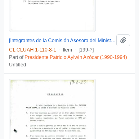
Add t
[Integrantes de la Comisión Asesora del Ministro del Interior]
CL CLUAH 1-110-8-1
·
Item
·
[199-?]
Part of
Presidente Patricio Aylwin Azócar (1990-1994)
Untitled