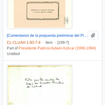
Add t
[Comentarios de la propuesta preliminar del Plan de Seguridad Cuidadana]
CL CLUAH 1-93-7-4
·
Item
·
[199-?]
Part of
Presidente Patricio Aylwin Azócar (1990-1994)
Untitled