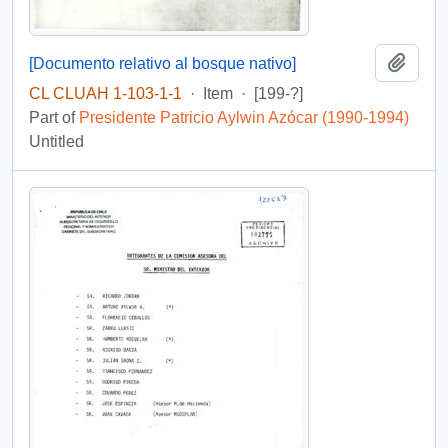
Add t
[Documento relativo al bosque nativo]
CL CLUAH 1-103-1-1
·
Item
·
[199-?]
Part of
Presidente Patricio Aylwin Azócar (1990-1994)
Untitled