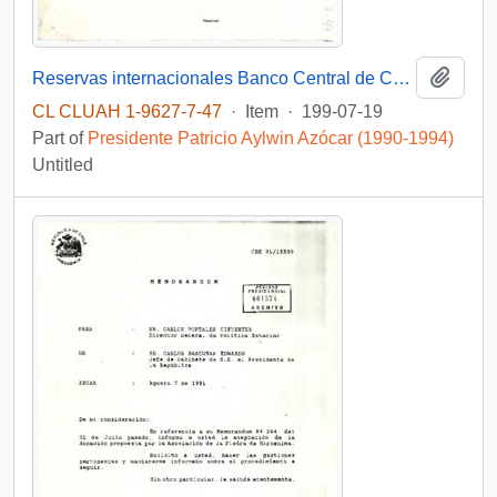
Add t
Reservas internacionales Banco Central de Chile
CL CLUAH 1-9627-7-47
·
Item
·
199-07-19
Part of
Presidente Patricio Aylwin Azócar (1990-1994)
Untitled