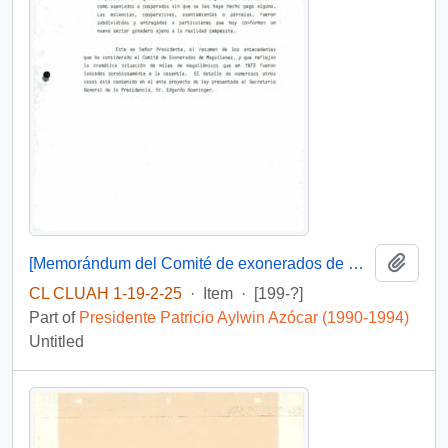
Add t
[Memorándum del Comité de exonerados de Magallanes]
CL CLUAH 1-19-2-25
·
Item
·
[199-?]
Part of
Presidente Patricio Aylwin Azócar (1990-1994)
Untitled