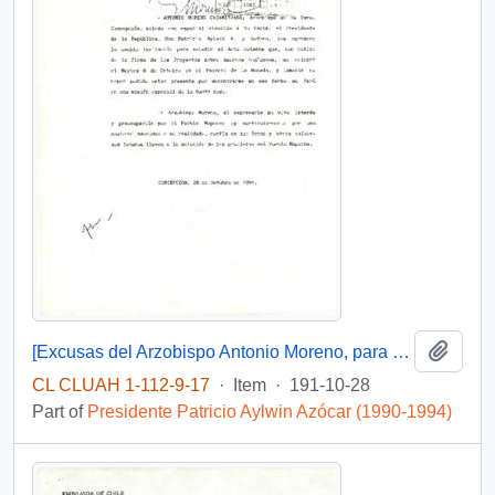
Add t
[Excusas del Arzobispo Antonio Moreno, para asistir al Acto de la firma de los Proyectos sobre Asuntos Indígenas]
CL CLUAH 1-112-9-17
·
Item
·
191-10-28
Part of
Presidente Patricio Aylwin Azócar (1990-1994)