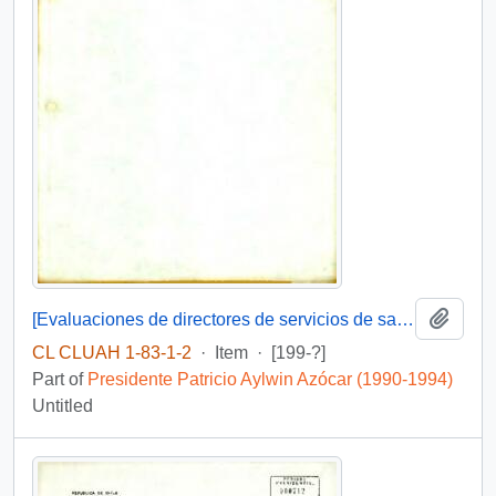
Add t
[Evaluaciones de directores de servicios de salud]
CL CLUAH 1-83-1-2
·
Item
·
[199-?]
Part of
Presidente Patricio Aylwin Azócar (1990-1994)
Untitled