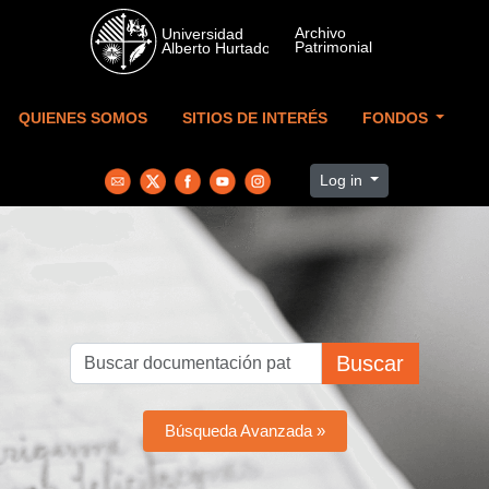
Skip to main content
QUIENES SOMOS
SITIOS DE INTERÉS
FONDOS
Log in
Buscar
Búsqueda Avanzada »