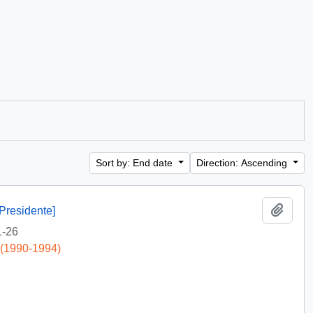
Sort by: End date
Direction: Ascending
Add t
Presidente]
1-26
 (1990-1994)