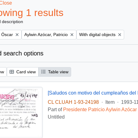
Close
wing 1 results
l description
Remove filter:
Remove filter:
, Óscar
Aylwin Azócar, Patricio
With digital objects
 search options
ew
Card view
Table view
[Saludos con motivo del cumpleaños del 
CL CLUAH 1-93-24198
·
Item
·
1993-1
Part of
Presidente Patricio Aylwin Azócar
Untitled