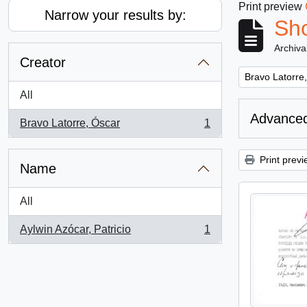
Print preview
Narrow your results by:
Sho
Archiva
Creator
Remove filter:
Bravo Latorre
All
Advanced
Bravo Latorre, Óscar
1
, 1 results
Print previ
Name
All
Aylwin Azócar, Patricio
1
, 1 results