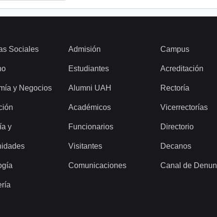
as Sociales
Admisión
Campus
ho
Estudiantes
Acreditación
mía y Negocios
Alumni UAH
Rectoría
ción
Académicos
Vicerrectorías
ía y
Funcionarios
Directorio
idades
Visitantes
Decanos
ogía
Comunicaciones
Canal de Denun
ería