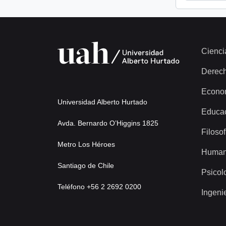
Cienci
Derec
Econo
Universidad Alberto Hurtado
Educa
Avda. Bernardo O’Higgins 1825
Filosof
Metro Los Héroes
Human
Santiago de Chile
Psicol
Teléfono +56 2 2692 0200
Ingeni