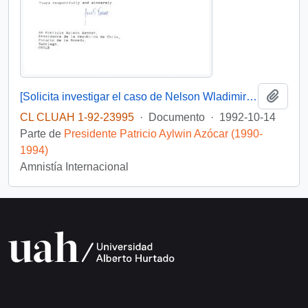
Añadi
[Solicita investigar el caso de Nelson Wladimiro Curiñir]
CL CLUAH 1-92-23995
·
Documento
·
1992-10-14
Parte de
Presidente Patricio Aylwin Azócar (1990-
1994)
Amnistía Internacional