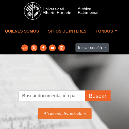
Skip to main content
QUIENES SOMOS
SITIOS DE INTERÉS
FONDOS
Iniciar sesión
Buscar
Búsqueda Avanzada »