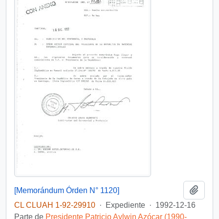
Añadi
[Memorándum Órden N° 1120]
CL CLUAH 1-92-29910
·
Expediente
·
1992-12-16
Parte de
Presidente Patricio Aylwin Azócar (1990-