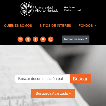
Skip to main content
QUIENES SOMOS
SITIOS DE INTERÉS
FONDOS
Iniciar sesión
Buscar
Búsqueda Avanzada »