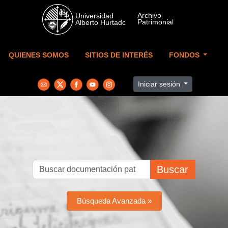
Skip to main content
QUIENES SOMOS
SITIOS DE INTERÉS
FONDOS
Iniciar sesión
Buscar
Búsqueda Avanzada »