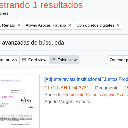
trando 1 resultados
iones
Remove filter:
Remove filter:
, Renato
Aylwin Azócar, Patricio
Con objetos digitales
 avanzadas de búsqueda
sta previa
Card view
Table view
Ordenar p
[Adjunta revista institucional "Juntos Pro
CL CLUAH 1-94-3731
·
Documento
·
1
Parte de
Presidente Patricio Aylwin Azóc
Agurto Vargas, Renato