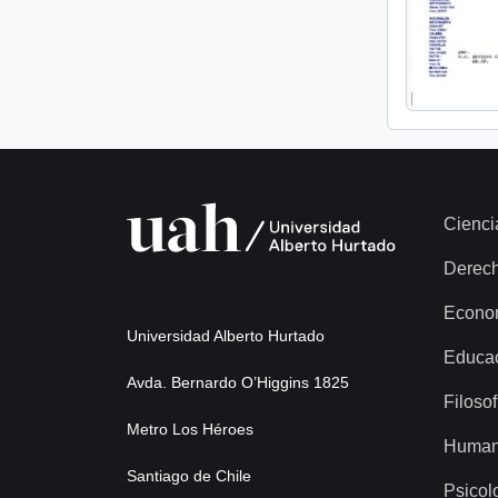
Cienci
Derec
Econo
Universidad Alberto Hurtado
Educa
Avda. Bernardo O’Higgins 1825
Filosof
Metro Los Héroes
Human
Santiago de Chile
Psicol