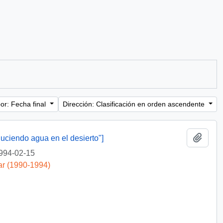
or: Fecha final
Dirección: Clasificación en orden ascendente
Añadi
duciendo agua en el desierto"]
994-02-15
ar (1990-1994)