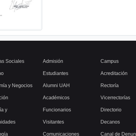
as Sociales
Admisión
Campus
ho
Estudiantes
Acreditación
mía y Negocios
Alumni UAH
Rectoría
ción
Académicos
Vicerrectorías
ía y
Funcionarios
Directorio
idades
Visitantes
Decanos
ogía
Comunicaciones
Canal de Denun