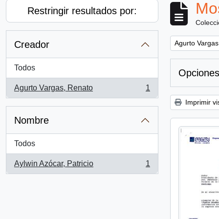
Mos
Restringir resultados por:
Colecc
Remove filter:
Creador
Agurto Vargas
Todos
Opciones
Agurto Vargas, Renato
1
, 1 resultados
Imprimir vi
Nombre
Todos
Aylwin Azócar, Patricio
1
, 1 resultados