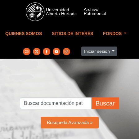
Skip to main content
QUIENES SOMOS
SITIOS DE INTERÉS
FONDOS
Iniciar sesión
Buscar
Búsqueda Avanzada »