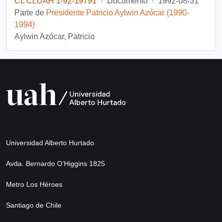
CL CLUAH 1-92-19791
·
Documento
·
1992-08-31
Parte de
Presidente Patricio Aylwin Azócar (1990-
1994)
Aylwin Azócar, Patricio
Universidad Alberto Hurtado
Avda. Bernardo O’Higgins 1825
Metro Los Héroes
Santiago de Chile