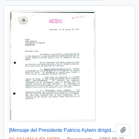
Añadi
[Mensaje del Presidente Patricio Aylwin dirigido al Intendente de la Región de Valparaíso]