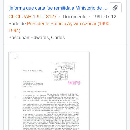
Añadi
[Informa que carta fue remitida a Ministerio de Educación Pública, mediante Of. GAB. PRES. (0) 91/2438]
CL CLUAH 1-91-13127
·
Documento
·
1991-07-12
Parte de
Presidente Patricio Aylwin Azócar (1990-
1994)
Bascuñan Edwards, Carlos