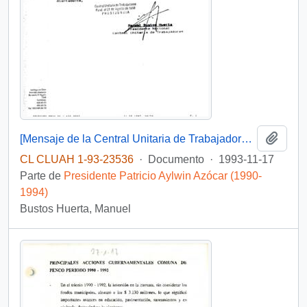
Añadi
[Mensaje de la Central Unitaria de Trabajadores dirigido al Jefe de Gabinete Presidencial, mediante el cual adjunta solicitud del Sindicato de Estibadores N° 1 de Penco-Lirquén]
CL CLUAH 1-93-23536
·
Documento
·
1993-11-17
Parte de
Presidente Patricio Aylwin Azócar (1990-
1994)
Bustos Huerta, Manuel