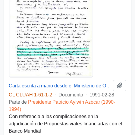
Añadi
Carta escrita a mano desde el Ministerio de Obras Públicas, del Gabinete del Ministro, dirigida al Presidente [de la República de Chile]
CL CLUAH 1-61-1-2
·
Documento
·
1991-02-28
Parte de
Presidente Patricio Aylwin Azócar (1990-
1994)
Con referencia a las complicaciones en la
adjudicación de Propuestas viales financiadas con el
Banco Mundial