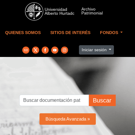
Skip to main content
QUIENES SOMOS
SITIOS DE INTERÉS
FONDOS
Iniciar sesión
Buscar
Búsqueda Avanzada »