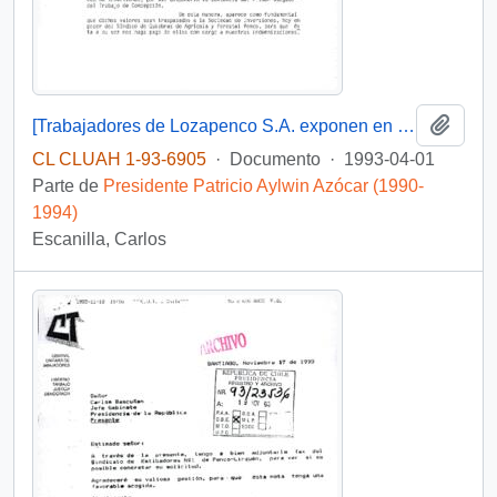
Añadi
[Trabajadores de Lozapenco S.A. exponen en relación pago de remuneraciones e indemnizaciones y solicitan gestión]
CL CLUAH 1-93-6905
·
Documento
·
1993-04-01
Parte de
Presidente Patricio Aylwin Azócar (1990-
1994)
Escanilla, Carlos