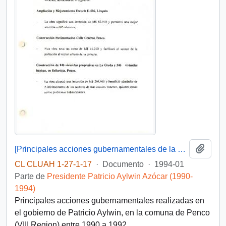
Añadi
[Principales acciones gubernamentales de la comuna de Penco]
CL CLUAH 1-27-1-17
·
Documento
·
1994-01
Parte de
Presidente Patricio Aylwin Azócar (1990-
1994)
Principales acciones gubernamentales realizadas en
el gobierno de Patricio Aylwin, en la comuna de Penco
(VIII Region) entre 1990 a 1992.