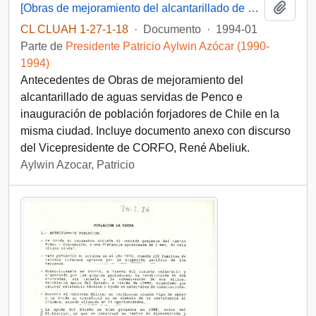
Añadi
[Obras de mejoramiento del alcantarillado de aguas servidas de Penco e inauguración de población forjadores de Chile-Penco]
CL CLUAH 1-27-1-18
·
Documento
·
1994-01
Parte de
Presidente Patricio Aylwin Azócar (1990-
1994)
Antecedentes de Obras de mejoramiento del
alcantarillado de aguas servidas de Penco e
inauguración de población forjadores de Chile en la
misma ciudad. Incluye documento anexo con discurso
del Vicepresidente de CORFO, René Abeliuk.
Aylwin Azocar, Patricio