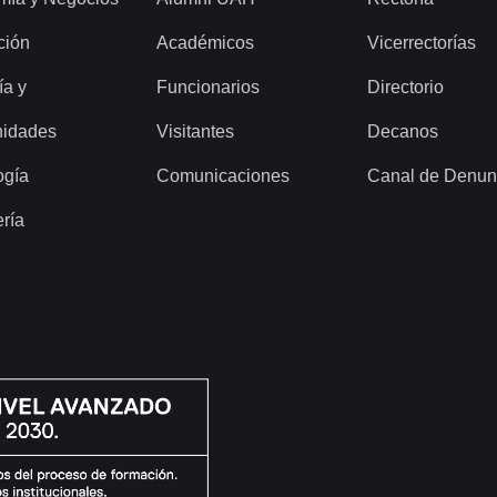
ción
Académicos
Vicerrectorías
ía y
Funcionarios
Directorio
idades
Visitantes
Decanos
ogía
Comunicaciones
Canal de Denun
ería