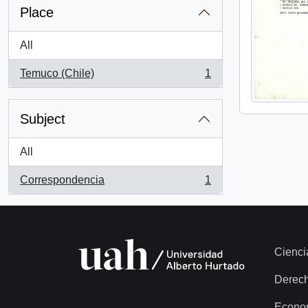
Place
All
Temuco (Chile)
1
, 1 results
Subject
All
Correspondencia
1
, 1 results
Cienci
Derec
Econo