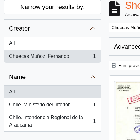
Sho
Narrow your results by:
Archiva
Remove filter:
Creator
Chuecas Muño
All
Advanced
Chuecas Muñoz, Fernando
1
, 1 results
Print previ
Name
All
Chile. Ministerio del Interior
1
, 1 results
Chile. Intendencia Regional de la
1
, 1 results
Araucanía