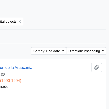
ilter:
ital objects
Sort by: End date
Direction: Ascending
Add t
ión de la Araucanía
-08
 (1990-1994)
nador.