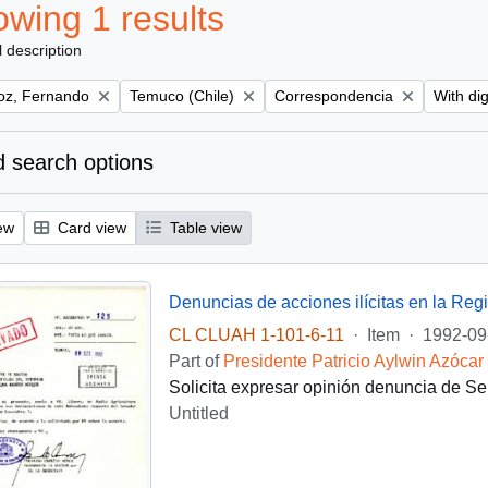
wing 1 results
l description
Remove filter:
Remove filter:
Remove f
z, Fernando
Temuco (Chile)
Correspondencia
With dig
 search options
ew
Card view
Table view
Denuncias de acciones ilícitas en la Reg
CL CLUAH 1-101-6-11
·
Item
·
1992-09
Part of
Presidente Patricio Aylwin Azócar
Solicita expresar opinión denuncia de Se
Untitled