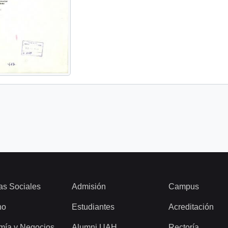
as Sociales
Admisión
Campus
ho
Estudiantes
Acreditación
mía y Negocios
Alumni UAH
Rectoría