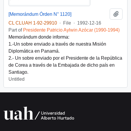
Add t
[Memorándum Órden N° 1120]
CL CLUAH 1-92-29910
·
File
·
1992-12-16
Part of
Presidente Patricio Aylwin Azócar (1990-1994)
Memorándum donde informa:
1.-Un sobre enviado a través de nuestra Misión
Diplomática en Panamá.
2.- Un sobre enviado por el Presidente de la República
de Corea a través de la Embajada de dicho país en
Santiago.
Untitled