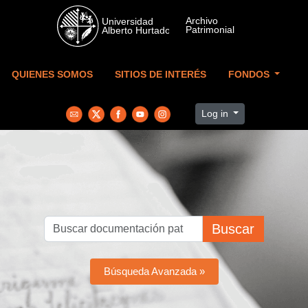
Skip to main content
QUIENES SOMOS
SITIOS DE INTERÉS
FONDOS
Log in
Buscar
Búsqueda Avanzada »