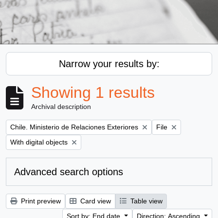
Narrow your results by:
Showing 1 results
Archival description
Remove filter:
Remove filter:
Chile. Ministerio de Relaciones Exteriores
File
Remove filter:
With digital objects
Advanced search options
Print preview
Card view
Table view
Sort by: End date
Direction: Ascending