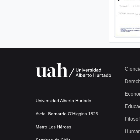
Cienci
Derec
Econo
Universidad Alberto Hurtado
Educa
Avda. Bernardo O’Higgins 1825
Filosof
Metro Los Héroes
Human
Santiago de Chile