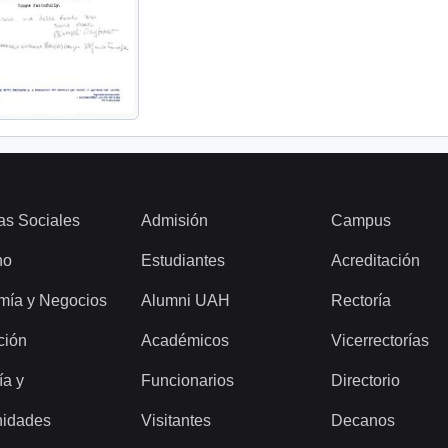
as Sociales
Admisión
Campus
ho
Estudiantes
Acreditación
mía y Negocios
Alumni UAH
Rectoría
ción
Académicos
Vicerrectorías
ía y
Funcionarios
Directorio
idades
Visitantes
Decanos