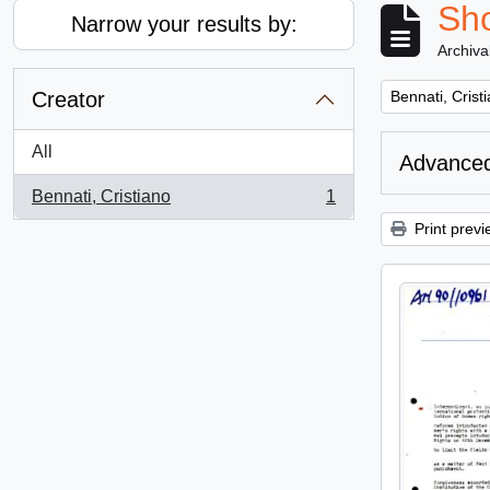
Sho
Narrow your results by:
Archiva
Remove filter:
Creator
Bennati, Crist
All
Advanced
Bennati, Cristiano
1
, 1 results
Print previ