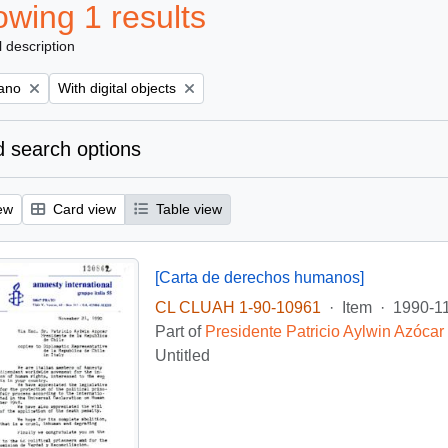
wing 1 results
l description
Remove filter:
iano
With digital objects
 search options
ew
Card view
Table view
[Carta de derechos humanos]
CL CLUAH 1-90-10961
·
Item
·
1990-1
Part of
Presidente Patricio Aylwin Azócar
Untitled