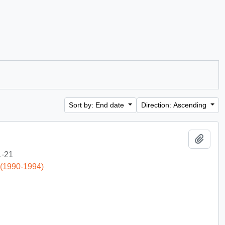
Sort by: End date
Direction: Ascending
Add t
1-21
 (1990-1994)