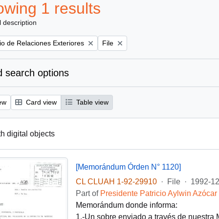
wing 1 results
l description
Remove filter:
rio de Relaciones Exteriores
File
 search options
ew
Card view
Table view
th digital objects
[Memorándum Órden N° 1120]
CL CLUAH 1-92-29910
·
File
·
1992-12
Part of
Presidente Patricio Aylwin Azócar
Memorándum donde informa:
1.-Un sobre enviado a través de nuestra