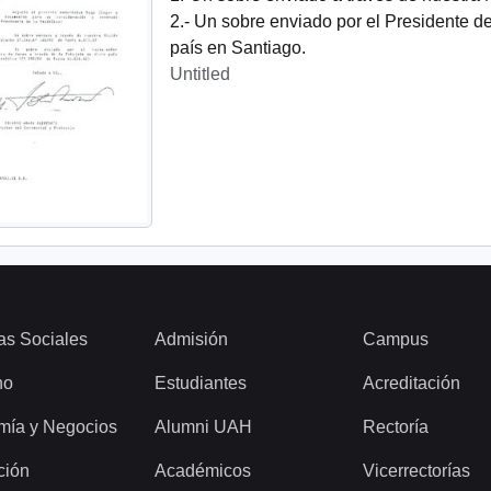
2.- Un sobre enviado por el Presidente d
país en Santiago.
Untitled
as Sociales
Admisión
Campus
ho
Estudiantes
Acreditación
mía y Negocios
Alumni UAH
Rectoría
ción
Académicos
Vicerrectorías