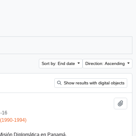
Sort by: End date
Direction: Ascending
Show results with digital objects
Add t
-16
 (1990-1994)
 Misión Diplomática en Panamá.