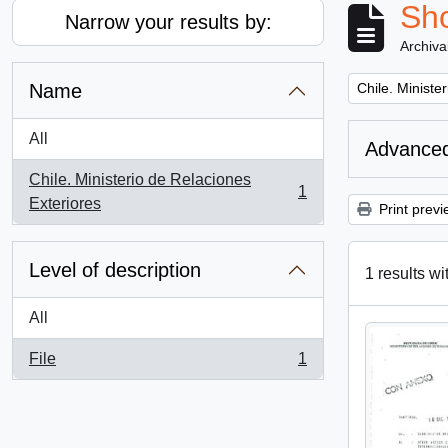
Sho
Narrow your results by:
Archiva
Remove filter:
Name
Chile. Ministe
All
Advanced
Chile. Ministerio de Relaciones
1
, 1 results
Exteriores
Print previ
Level of description
1 results wi
All
File
1
, 1 results