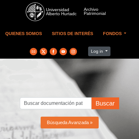
Skip to main content
QUIENES SOMOS
SITIOS DE INTERÉS
FONDOS
Log in
Buscar
Búsqueda Avanzada »