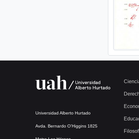
Cienci
Derec
Econo
Universidad Alberto Hurtado
Educa
Avda. Bernardo O’Higgins 1825
Filosof
Metro Los Héroes