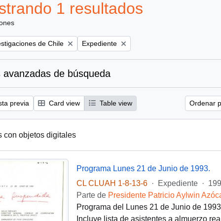
trando 1 resultados
iones
Remove filter:
estigaciones de Chile
Expediente
 avanzadas de búsqueda
sta previa
Card view
Table view
Ordenar p
s con objetos digitales
Programa Lunes 21 de Junio de 1993.
CL CLUAH 1-8-13-6
·
Expediente
·
199
Parte de
Presidente Patricio Aylwin Azóc
Programa del Lunes 21 de Junio de 1993 r
Incluye lista de asistentes a almuerzo re