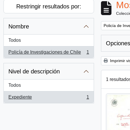
Mos
Restringir resultados por:
Colecc
Remove filter:
Nombre
Policía de Inv
Todos
Opciones
Policía de Investigaciones de Chile
1
, 1 resultados
Imprimir vi
Nivel de descripción
1 resultado
Todos
Expediente
1
, 1 resultados