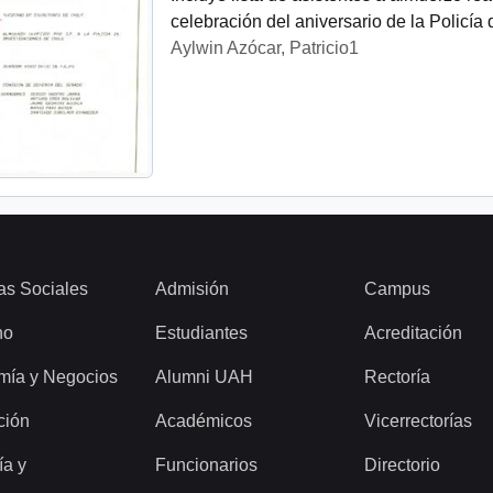
celebración del aniversario de la Policía 
Aylwin Azócar, Patricio1
as Sociales
Admisión
Campus
ho
Estudiantes
Acreditación
mía y Negocios
Alumni UAH
Rectoría
ción
Académicos
Vicerrectorías
ía y
Funcionarios
Directorio