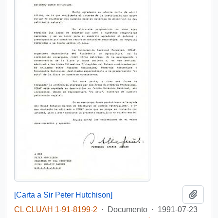
Añadi
[Carta a Sir Peter Hutchison]
CL CLUAH 1-91-8199-2
·
Documento
·
1991-07-23