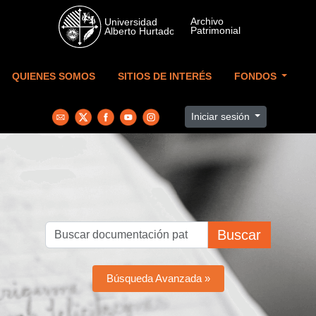
Skip to main content
QUIENES SOMOS
SITIOS DE INTERÉS
FONDOS
Iniciar sesión
Buscar
Búsqueda Avanzada »