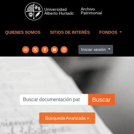
Skip to main content
QUIENES SOMOS
SITIOS DE INTERÉS
FONDOS
Iniciar sesión
Buscar
Búsqueda Avanzada »