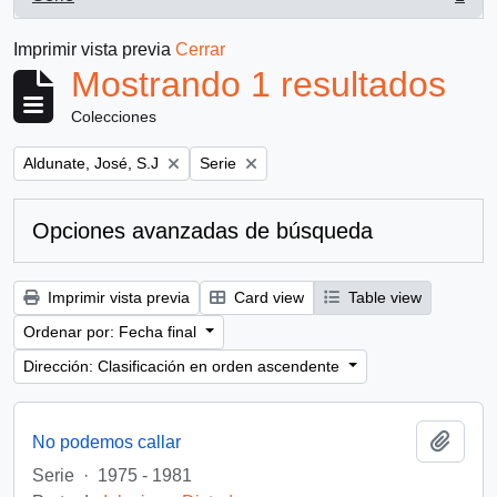
, 1 resultados
Imprimir vista previa
Cerrar
Mostrando 1 resultados
Colecciones
Remove filter:
Remove filter:
Aldunate, José, S.J
Serie
Opciones avanzadas de búsqueda
Imprimir vista previa
Card view
Table view
Ordenar por: Fecha final
Dirección: Clasificación en orden ascendente
Añadi
No podemos callar
Serie
·
1975 - 1981