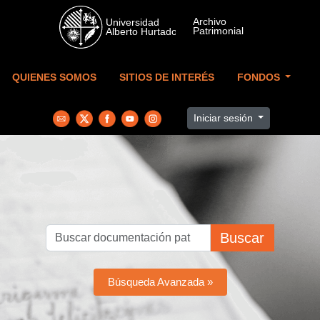
Skip to main content
QUIENES SOMOS
SITIOS DE INTERÉS
FONDOS
Iniciar sesión
Buscar
Búsqueda Avanzada »