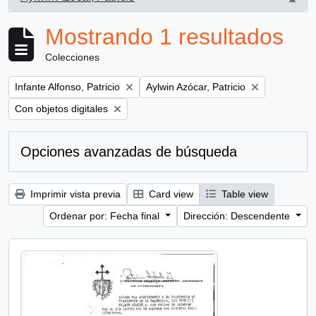
, 1 resultados
Mostrando 1 resultados
Colecciones
Remove filter:
Remove filter:
Infante Alfonso, Patricio
Aylwin Azócar, Patricio
Remove filter:
Con objetos digitales
Opciones avanzadas de búsqueda
Imprimir vista previa
Card view
Table view
Ordenar por: Fecha final
Dirección: Descendente