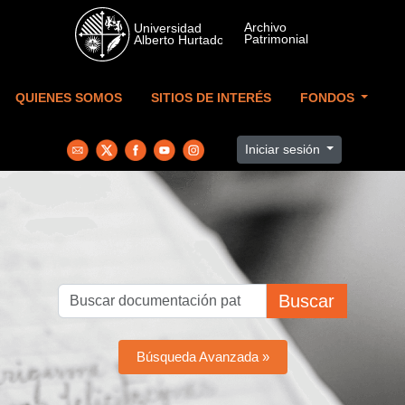
Skip to main content
QUIENES SOMOS
SITIOS DE INTERÉS
FONDOS
Iniciar sesión
Buscar
Búsqueda Avanzada »